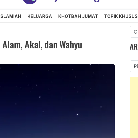
an dan Menggembirakan
ISLAMIAH
KELUARGA
KHOTBAH JUMAT
TOPIK KHUSUS
Cari
untu
 Alam, Akal, dan Wahyu
AR
Ars