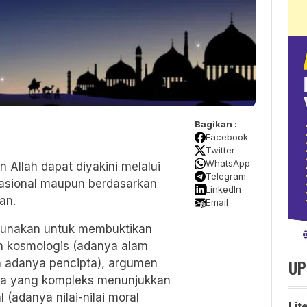
Bagikan :
Facebook
Twitter
WhatsApp
 Allah dapat diyakini melalui
Telegram
 rasional maupun berdasarkan
LinkedIn
an.
Email
gunakan untuk membuktikan
en kosmologis (adanya alam
UP
 adanya pencipta), argumen
sta yang kompleks menunjukkan
(adanya nilai-nilai moral
Lit