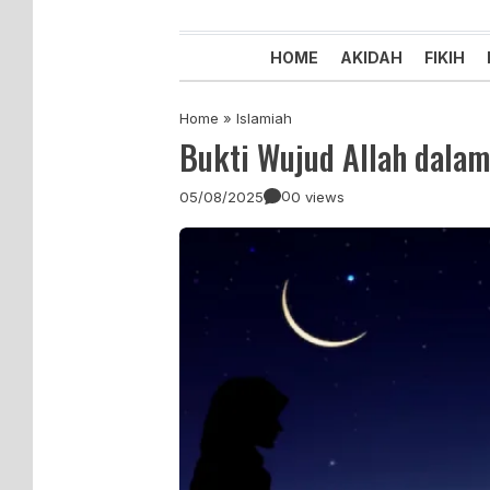
Majelis Tabligh Muhammadiyah
Syiar Dakwah Islam Berkemaju
HOME
AKIDAH
FIKIH
Home
»
Islamiah
Bukti Wujud Allah dalam
0
05/08/2025
0 views