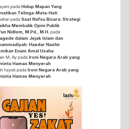
yani
pada
Hidup Mapan Yang
atikan Telinga-Mata-Hati
ahar
pada
Saat Nafsu Bicara: Strategi
aikha Membalik Opini Publik
fun Nidlom, M.Pd., M.H.
pada
agede dalam Jejak Islam dan
ammadiyah: Haedar Nashir
mikan Enam Amal Usaha
an M. Ay
pada
Ironi Negara Arab yang
minta Hamas Menyerah
ah hayati
pada
Ironi Negara Arab yang
minta Hamas Menyerah