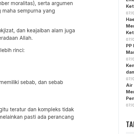
ber moralitas), serta argumen
Ket
ng maha sempurna yang
07/
Hae
Men
ukjizat, dan keajaiban alam juga
Ke
eradaan Allah.
07/
PP 
ebih rinci:
Mas
07/
Kem
da
07/
 memiliki sebab, dan sebab
Air
Mer
Pen
07/
tu teratur dan kompleks tidak
 melainkan pasti ada perancang
TA