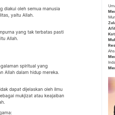
Uma
g diakui oleh semua manusia
Mem
as, yaitu Allah.
Mun
Zul
Afi
purna yang tak terbatas pasti
Kot
tu Allah.
Muh
Res
Ahs
Me
Ind
alaman spiritual yang
Me
 Allah dalam hidup mereka.
idak dapat dijelaskan oleh ilmu
ebagai mukjizat atau keajaiban
ah.
Agama: