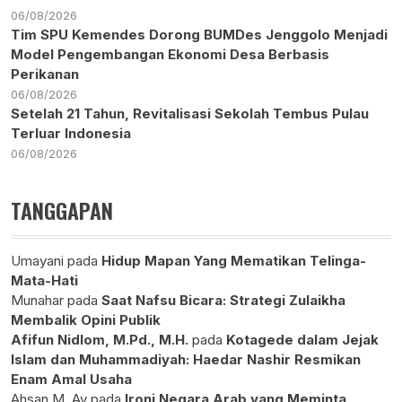
06/08/2026
Tim SPU Kemendes Dorong BUMDes Jenggolo Menjadi
Model Pengembangan Ekonomi Desa Berbasis
Perikanan
06/08/2026
Setelah 21 Tahun, Revitalisasi Sekolah Tembus Pulau
Terluar Indonesia
06/08/2026
TANGGAPAN
Umayani
pada
Hidup Mapan Yang Mematikan Telinga-
Mata-Hati
Munahar
pada
Saat Nafsu Bicara: Strategi Zulaikha
Membalik Opini Publik
Afifun Nidlom, M.Pd., M.H.
pada
Kotagede dalam Jejak
Islam dan Muhammadiyah: Haedar Nashir Resmikan
Enam Amal Usaha
Ahsan M. Ay
pada
Ironi Negara Arab yang Meminta