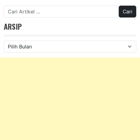
Cari
untuk:
ARSIP
Arsip