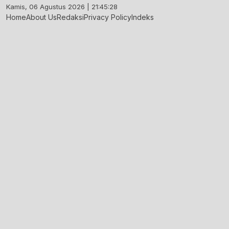
Skip
Kamis, 06 Agustus 2026 | 21:45:29
to
Home
About Us
Redaksi
Privacy Policy
Indeks
content