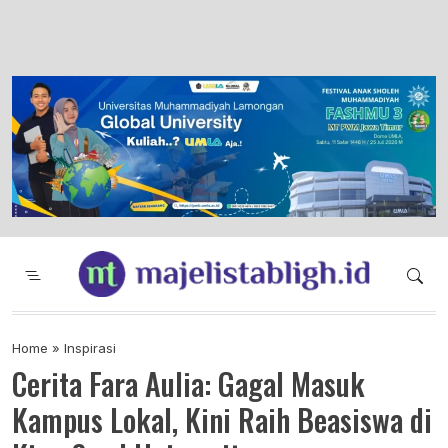
Majelis Tabligh Muhammadiyah
Syiar Dakwah Islam Berkemajuan dan
Menggembirakan
Home
»
Inspirasi
Cerita Fara Aulia: Gagal Masuk
Kampus Lokal, Kini Raih Beasiswa di