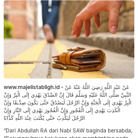
www.majelistabligh.id -
عَنْ عَبْدِ اللَّهِ رَضِيَ اللَّهُ عَنْهُ عَنْ
النَّبِيِّ صَلَّى اللَّهُ عَلَيْهِ وَسَلَّمَ قَالَ إِنَّ الصِّدْقَ يَهْدِي إِلَى الْبِرِّ وَإِنَّ
الْبِرَّ يَهْدِي إِلَى الْجَنَّةِ وَإِنَّ الرَّجُلَ لَيَصْدُقُ حَتَّى يَكُونَ صِدِّيقًا وَإِنَّ
الْكَذِبَ يَهْدِي إِلَى الْفُجُورِ وَإِنَّ الْفُجُورَ يَهْدِي إِلَى النَّارِ وَإِنَّ
الرَّجُلَ لَيَكْذِبُ حَتَّى يُكْتَبَ عِنْدَ اللَّهِ كَذَّابًا
“Dari Abdullah RA dari Nabi SAW baginda bersabda,