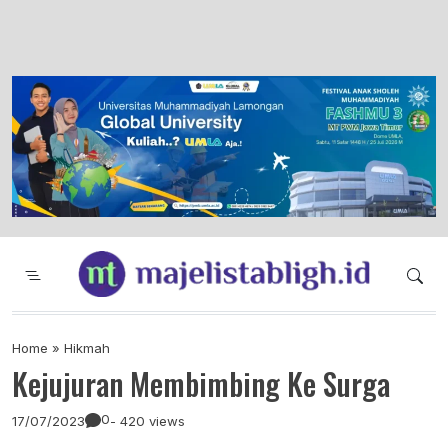
Majelis Tabligh Muhammadiyah
Syiar Dakwah Islam Berkemajuan dan
Menggembirakan
Home
»
Hikmah
Kejujuran Membimbing Ke Surga
0
17/07/2023
- 420 views