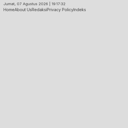
Skip
Jumat, 07 Agustus 2026 | 19:17:33
to
Home
About Us
Redaksi
Privacy Policy
Indeks
content