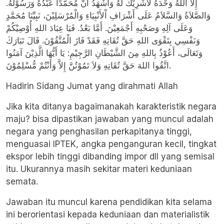
إِلاَّ اللهُ وَحْدَهُ لاَشَرِيْكَ لَهُ وَأَشْهَدُ أَنَّ مُحَمَّدًا عَبْدُهُ وَرَسُوْلُهُ.
وَالصَّلاَةُ وَالسَّلاَمُ عَلَى أَشْرَافِ اْلأَنْبِيَاءِ وَالْمُرْسَلِيْنَ، نَبِيِّنَا مُحَمَّدٍ
وَعَلَى آلِهِ وَصَحْبِهِ أَجْمَعِيْنَ. أَمَّا بَعْدُ. فَيَا عِبَادَ اللهِ أُوْصِيْكُمْ
وَنَفْسِي بِتَقْوَى اللهِ حَقَّ تُقَاتِهِ فَقَدْ فَازَ الْمُتَّقُوْنَ. قَالَ تَبَارَكَ
وَتَعَالَى، أَعُوْذُ بِاللهِ مِنَ الشَّيْطَانِ الرَّجِيْمِ: يَا أَيُّهَا الَّذِيْنَ آمَنُوا
اتَّقُوا اللهَ حَقَّ تُقَاتِهِ وَلاَ تَمُوْتُنَّ إِلاَّ وَأَنْتُمْ مُّسْلِمُوْنَ.
Hadirin Sidang Jumat yang dirahmati Allah
Jika kita ditanya bagaimanakah karakteristik negara
maju? bisa dipastikan jawaban yang muncul adalah
negara yang penghasilan perkapitanya tinggi,
menguasai IPTEK, angka penganguran kecil, tingkat
ekspor lebih tinggi dibanding impor dll yang semisal
itu. Ukurannya masih sekitar materi keduniaan
semata.
Jawaban itu muncul karena pendidikan kita selama
ini berorientasi kepada keduniaan dan materialistik