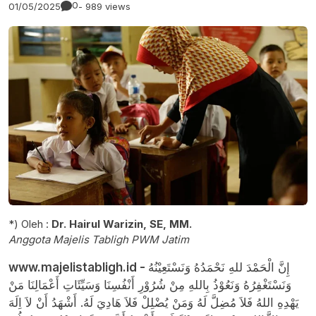
0
01/05/2025
- 989 views
*) Oleh :
Dr. Hairul Warizin, SE, MM.
Anggota Majelis Tabligh PWM Jatim
www.majelistabligh.id -
إِنَّ الْحَمْدَ للهِ نَحْمَدُهُ وَنَسْتَعِيْنُهُ
وَنَسْتَغْفِرُهُ وَنَعُوْذُ بِاللهِ مِنْ شُرُوْرِ أَنْفُسِنَا وَسَيِّئَاتِ أَعْمَالِنَا مَنْ
يَهْدِهِ اللهُ فَلاَ مُضِلَّ لَهُ وَمَنْ يُضْلِلْ فَلاَ هَادِيَ لَهُ. أَشْهَدُ أَنْ لاَ اِلَهَ