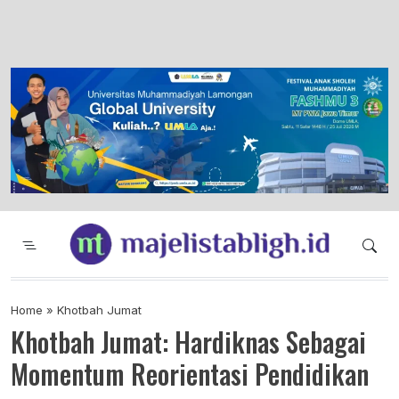
Majelis Tabligh Muhammadiyah
Syiar Dakwah Islam Berkemajuan dan
Menggembirakan
Home
»
Khotbah Jumat
Khotbah Jumat: Hardiknas Sebagai
Momentum Reorientasi Pendidikan