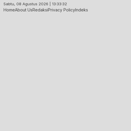
Skip
Sabtu, 08 Agustus 2026 | 13:33:33
to
Home
About Us
Redaksi
Privacy Policy
Indeks
content