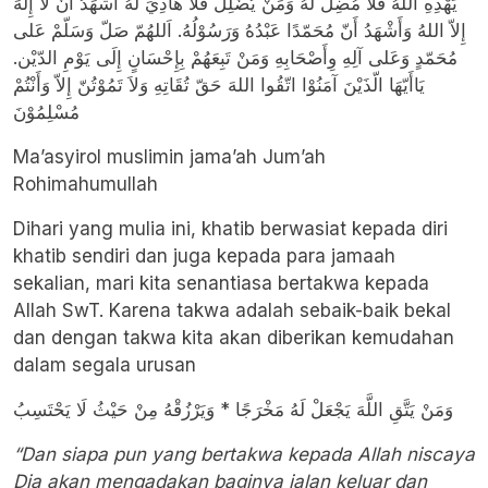
يَهْدِهِ اللهُ فَلاَ مُضِلّ لَهُ وَمَنْ يُضْلِلْ فَلاَ هَادِيَ لَهُ أَشْهَدُ أَنْ لاَ إِلهَ
إِلاّ اللهُ وَأَشْهَدُ أَنّ مُحَمّدًا عَبْدُهُ وَرَسُوْلُهُ. اَللهُمّ صَلّ وَسَلّمْ عَلى
مُحَمّدٍ وَعَلى آلِهِ وِأَصْحَابِهِ وَمَنْ تَبِعَهُمْ بِإِحْسَانٍ إِلَى يَوْمِ الدّيْن.
يَاأَيّهَا الّذَيْنَ آمَنُوْا اتّقُوا اللهَ حَقّ تُقَاتِهِ وَلاَ تَمُوْتُنّ إِلاّ وَأَنْتُمْ
مُسْلِمُوْنَ
Ma’asyirol muslimin jama’ah Jum’ah
Rohimahumullah
Dihari yang mulia ini, khatib berwasiat kepada diri
khatib sendiri dan juga kepada para jamaah
sekalian, mari kita senantiasa bertakwa kepada
Allah SwT. Karena takwa adalah sebaik-baik bekal
dan dengan takwa kita akan diberikan kemudahan
dalam segala urusan
وَمَنْ يَتَّقِ اللَّهَ يَجْعَلْ لَهُ مَخْرَجًا * وَيَرْزُقْهُ مِنْ حَيْثُ لَا يَحْتَسِبُ
“Dan siapa pun yang bertakwa kepada Allah niscaya
Dia akan mengadakan baginya jalan keluar dan