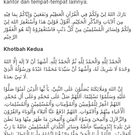
kantor dan tempat-tempat lainnya.
بَارَكَ اللهُ لِيْ وَلَكُمْ فِي الْقُرْآنِ الْعَظِيْمِ وَنَفَعَنِيْ وَإِيَّاكُمْ بِمَا فِيْهِ
مِنَ اْلآيَاتِ وَالذِّكْرِ الْحَكِيْمِ. أَقُوْلُ قَوْلِيْ هَذَا وَأَسْتَغْفِرُ اللهَ لِيْ
وَلَكُمْ وَلِسَائِرِ الْمُسْلِمِيْنَ مِنْ كُلِّ ذَنْبٍ فَاسْتَغْفِرُوْهُ إِنَّهُ هُوَ الْغَفُوْرُ
الرَّحِيْم
Khotbah Kedua
الْحَمْدُ لِلَّهِ وَالْحَمْدُ لِلَّهِ ثُمَّ الْحَمْدُ لِلَّهِ. أَشْهَدُ أنْ لآ إلَهَ إِلَّا اللهُ
وَحْدَهُ لَا شَرِيكَ لَهُ، وَأَشْهَدُ أنَّ سَيِّدَنَا مُحَمَّدًا عَبْدُهُ وَرَسُوْلُهُ الَّذِيْ
لَا نَبِيّ بعدَهُ.
إِنَّ اللهَ وَمَلَائِكَتَهُ يُصَلُّوْنَ عَلَى النَّبِيِّ، يٰأَ يُّها الَّذِيْنَ آمَنُوْا صَلُّوْا
عَلَيْهِ وَسَلِّمُوْا تَسْلِيْمًا. اَللَّهُمَّ صَلِّ عَلَى مُحَمَّدٍ وَعَلَى أَلِ مُحَمَّدٍ.
اللهُمَّ اغْفِرْ لِلْمُؤْمِنِيْنَ وَاْلمُؤْمِنَاتِ وَاْلمُسْلِمِيْنَ وَاْلمُسْلِمَاتِ،
اَلْأَحْياءِ مِنْهُمْ وَاْلاَمْوَاتِ. اللهُمَّ ادْفَعْ عَنَّا اْلبَلاَءَ وَاْلوَبَاءَ والقُرُوْنَ
وَالزَّلاَزِلَ وَاْلمِحَنَ وَسُوْءَ اْلفِتَنِ وَاْلمِحَنَ مَا ظَهَرَ مِنْهَا وَمَا بَطَنَ
عَنْ بَلَدِنَا إِنْدُونِيْسِيَّا خآصَّةً وَسَائِرِ اْلبُلْدَانِ اْلمُسْلِمِيْنَ عامَّةً يَا رَبَّ
اْلعَالَمِيْنَ اللَّهُمَّ أَرِنَا الْحَقَّ حَقًّا وَارْزُقْنَا اتِّبَاعَهُ وَأَرِنَا الْبَاطِلَ بَاطِلًا