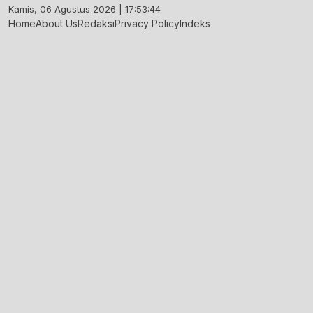
Skip
Kamis, 06 Agustus 2026 | 17:53:45
to
Home
About Us
Redaksi
Privacy Policy
Indeks
content