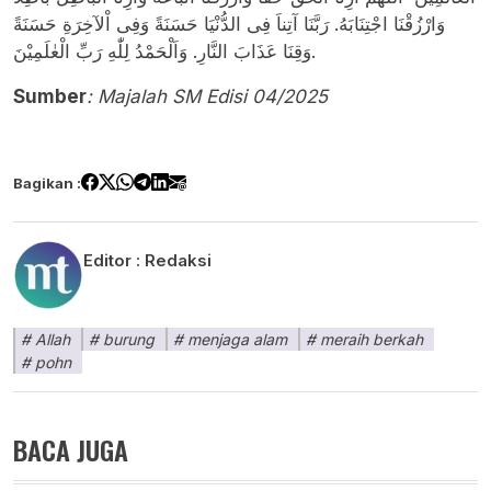
وَارْزُقْنَا اجْتِنَابَهُ. رَبَّنَا آتِناَ فِى الدُّنْيَا حَسَنَةً وَفِى اْلآخِرَةِ حَسَنَةً
وَقِنَا عَذَابَ النَّارِ. وَاَلْحَمْدُ لِلّٰهِ رَبِّ الْعٰلَمِيْنَ.
Sumber
:
Majalah SM Edisi 04/2025
Bagikan :
Editor :
Redaksi
Allah
burung
menjaga alam
meraih berkah
pohn
BACA JUGA