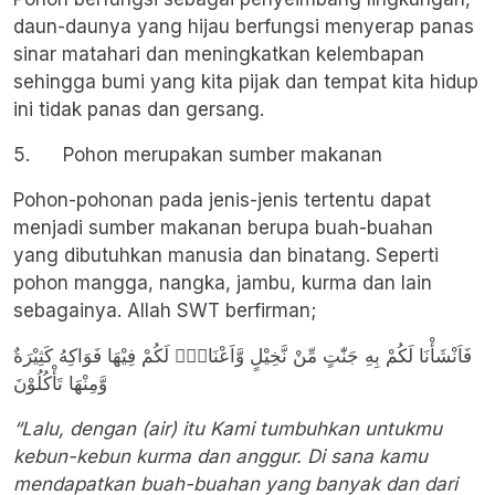
daun-daunya yang hijau berfungsi menyerap panas
sinar matahari dan meningkatkan kelembapan
sehingga bumi yang kita pijak dan tempat kita hidup
ini tidak panas dan gersang.
5. Pohon merupakan sumber makanan
Pohon-pohonan pada jenis-jenis tertentu dapat
menjadi sumber makanan berupa buah-buahan
yang dibutuhkan manusia dan binatang. Seperti
pohon mangga, nangka, jambu, kurma dan lain
sebagainya. Allah SWT berfirman;
فَاَنْشَأْنَا لَكُمْ بِهِ جَنّٰتٍ مِّنْ نَّخِيْلٍ وَّاَعْنَابٍۘ لَكُمْ فِيْهَا فَوَاكِهُ كَثِيْرَةٌ
وَّمِنْهَا تَأْكُلُوْنَ
“Lalu, dengan (air) itu Kami tumbuhkan untukmu
kebun-kebun kurma dan anggur. Di sana kamu
mendapatkan buah-buahan yang banyak dan dari