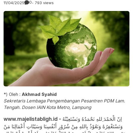
0
11/04/2025
- 793 views
*) Oleh :
Akhmad Syahid
Sekretaris Lembaga Pengembangan Pesantren PDM Lam.
Tengah. Dosen IAIN Kota Metro, Lampung
www.majelistabligh.id -
اِنّ الْحَمْدَ ِللهِ نَحْمَدُهُ وَنَسْتَعِيْنُهُ
وَنَسْتَغْفِرُهُ وَنَعُوْذُ بِاللهِ مِنْ شُرُوْرِ أَنْفُسِنَا وَسَيّئَاتِ أَعْمَالِنَا مَنْ