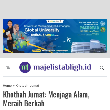
Majelis Tabligh Muhammadiyah
Syiar Dakwah Islam Berkemajuan dan
Menggembirakan
Home
»
Khotbah Jumat
Khotbah Jumat: Menjaga Alam,
Meraih Berkah