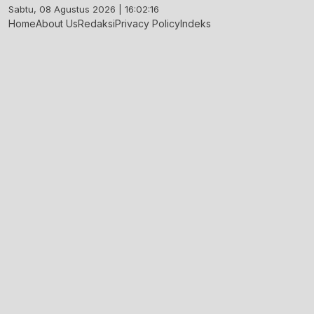
Skip
Sabtu, 08 Agustus 2026 | 16:02:17
to
Home
About Us
Redaksi
Privacy Policy
Indeks
content