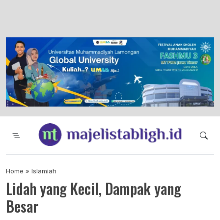
Majelis Tabligh Muhammadiyah
Syiar Dakwah Islam Berkemajuan dan
Menggembirakan
Home
»
Islamiah
Lidah yang Kecil, Dampak yang
Besar