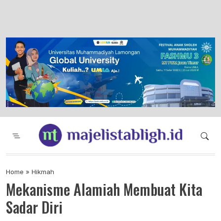
Majelis Tabligh Muhammadiyah
Syiar Dakwah Islam Berkemajuan dan
Menggembirakan
Home
»
Hikmah
Mekanisme Alamiah Membuat Kita
Sadar Diri