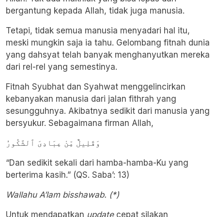
bergantung kepada Allah, tidak juga manusia.
Tetapi, tidak semua manusia menyadari hal itu,
meski mungkin saja ia tahu. Gelombang fitnah dunia
yang dahsyat telah banyak menghanyutkan mereka
dari rel-rel yang semestinya.
Fitnah Syubhat dan Syahwat menggelincirkan
kebanyakan manusia dari jalan fithrah yang
sesungguhnya. Akibatnya sedikit dari manusia yang
bersyukur. Sebagaimana firman Allah,
وَقَلِيلٌ مِّنْ عِبَادِىَ ٱلشَّكُورُ
“Dan sedikit sekali dari hamba-hamba-Ku yang
berterima kasih.” (QS. Saba’: 13)
Wallahu A’lam bisshawab. (*)
Untuk mendapatkan
update
cepat silakan