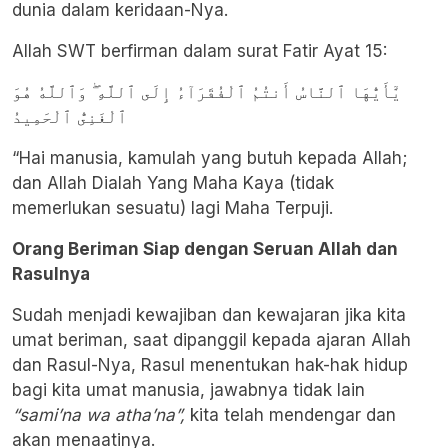
dunia dalam keridaan-Nya.
Allah SWT berfirman dalam surat Fatir Ayat 15:
يَٰٓأَيُّهَا ٱلنَّاسُ أَنتُمُ ٱلْفُقَرَآءُ إِلَى ٱللَّهِ ۖ وَٱللَّهُ هُوَ
ٱلْغَنِىُّ ٱلْحَمِيدُ
“Hai manusia, kamulah yang butuh kepada Allah;
dan Allah Dialah Yang Maha Kaya (tidak
memerlukan sesuatu) lagi Maha Terpuji.
Orang Beriman Siap dengan Seruan Allah dan
Rasulnya
Sudah menjadi kewajiban dan kewajaran jika kita
umat beriman, saat dipanggil kepada ajaran Allah
dan Rasul-Nya, Rasul menentukan hak-hak hidup
bagi kita umat manusia, jawabnya tidak lain
“sami’na wa atha’na”,
kita telah mendengar dan
akan menaatinya.