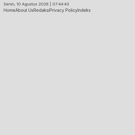
Skip
Senin, 10 Agustus 2026 | 07:44:44
to
Home
About Us
Redaksi
Privacy Policy
Indeks
content