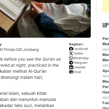
UP
Per
Muh
y
Bagikan :
Facebook
M) Pimda 030 Jombang
08/
Twitter
Me
WhatsApp
e before you see the Qur’an as
Me
Telegram
ered at night, practiced in the
08/
LinkedIn
Ap
kalian melihat Al-Qur’an
Email
08/
 direnungi malam hari,
Me
Per
Has
riat Islam, sebuah kitab
08/
aban dan menuntun manusia
Fas
ekadar teks suci, melainkan
Usi