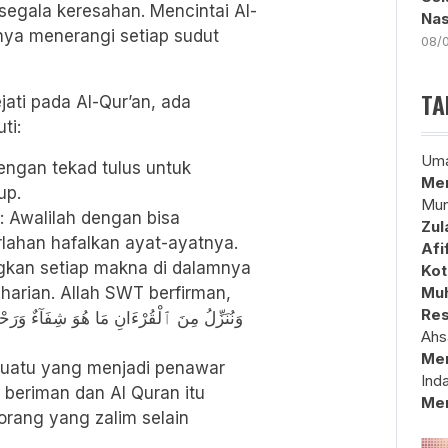
segala keresahan. Mencintai Al-
Nas
nya menerangi setiap sudut
08/
TA
ati pada Al-Qur’an, ada
ti:
Uma
dengan tekad tulus untuk
Mem
up.
Mun
: Awalilah dengan bisa
Zul
rlahan hafalkan ayat-ayatnya.
Afi
ngkan setiap makna di dalamnya
Kot
arian. ​Allah SWT berfirman,
Muh
Res
وَنُنَزِّلُ مِنَ ٱلْقُرْءَانِ مَا هُوَ شِفَآءٌ وَرَحْمَ
Ahs
Me
 suatu yang menjadi penawar
Ind
beriman dan Al Quran itu
Me
rang yang zalim selain