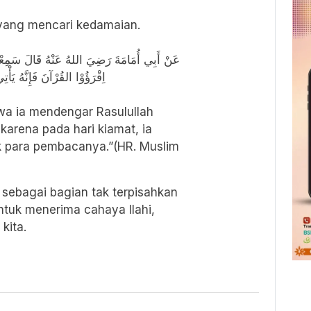
 yang mencari kedamaian.
عَنْ أَبِي أُمَامَةَ رَضِيَ اللهُ عَنْهُ قَالَ سَمِ :
اِقْرَؤُوْا القُرْآنَ فَإِنَّهُ يَأْ
wa ia mendengar Rasulullah
karena pada hari kiamat, ia
k para pembacanya.”(HR. Muslim
 sebagai bagian tak terpisahkan
untuk menerima cahaya Ilahi,
kita.