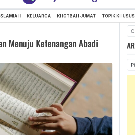
an dan Menggembirakan
ISLAMIAH
KELUARGA
KHOTBAH JUMAT
TOPIK KHUSUS
Cari
untu
alan Menuju Ketenangan Abadi
AR
Ars