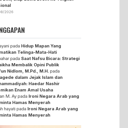
ional
08/2026
NGGAPAN
yani
pada
Hidup Mapan Yang
atikan Telinga-Mata-Hati
ahar
pada
Saat Nafsu Bicara: Strategi
aikha Membalik Opini Publik
fun Nidlom, M.Pd., M.H.
pada
agede dalam Jejak Islam dan
ammadiyah: Haedar Nashir
mikan Enam Amal Usaha
an M. Ay
pada
Ironi Negara Arab yang
minta Hamas Menyerah
ah hayati
pada
Ironi Negara Arab yang
minta Hamas Menyerah