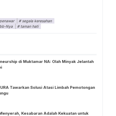
 penawar
segala keresahan
abb-Nya
taman hati
eneurship di Muktamar NA: Olah Minyak Jelantah
pi
RA Tawarkan Solusi Atasi Limbah Pemotongan
ungu
 Menyerah, Kesabaran Adalah Kekuatan untuk