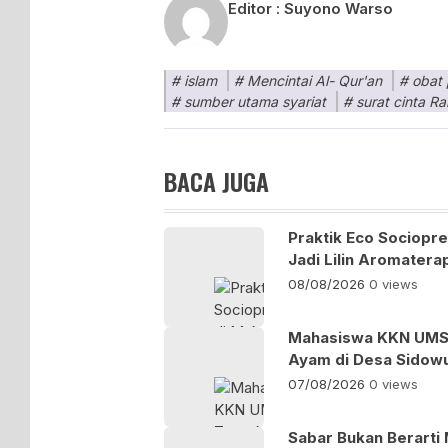
Editor :
Suyono Warso
islam
Mencintai Al- Qur'an
obat
sumber utama syariat
surat cinta R
BACA JUGA
Praktik Eco Sociopr
Jadi Lilin Aromatera
08/08/2026
0 views
Mahasiswa KKN UMSU
Ayam di Desa Sidow
07/08/2026
0 views
Sabar Bukan Berarti