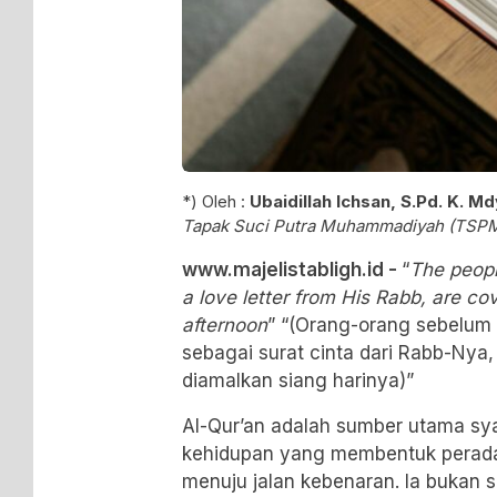
*) Oleh :
Ubaidillah Ichsan, S.Pd. K. Md
Tapak Suci Putra Muhammadiyah (TSP
www.majelistabligh.id -
“
The peopl
a love letter from His Rabb, are cov
afternoon
” “(Orang-orang sebelum 
sebagai surat cinta dari Rabb-Nya,
diamalkan siang harinya)”
​Al-Qur’an adalah sumber utama sya
kehidupan yang membentuk perad
menuju jalan kebenaran. Ia bukan s