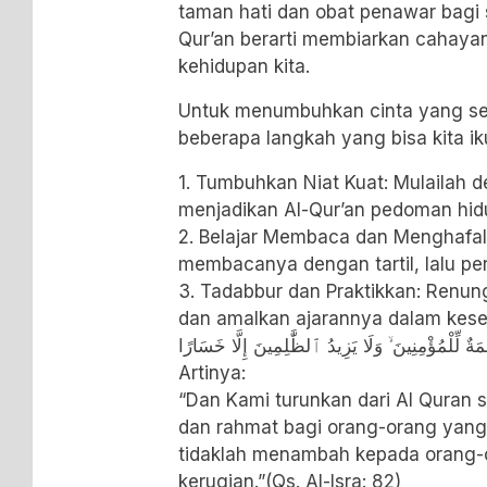
taman hati dan obat penawar bagi 
Qur’an berarti membiarkan cahaya
kehidupan kita.
​Untuk menumbuhkan cinta yang sej
beberapa langkah yang bisa kita iku
1. ​Tumbuhkan Niat Kuat: Mulailah 
menjadikan Al-Qur’an pedoman hid
2. ​Belajar Membaca dan Menghafal
membacanya dengan tartil, lalu pe
3. ​Tadabbur dan Praktikkan: Renu
dan amalkan ajarannya dalam keseh
ةٌ لِّلْمُؤْمِنِينَ ۙ وَلَا يَزِيدُ ٱلظَّٰلِمِينَ إِلَّا خَسَارًا
Artinya:
“Dan Kami turunkan dari Al Quran
dan rahmat bagi orang-orang yang 
tidaklah menambah kepada orang-o
kerugian.”(
Qs. Al-Isra
: 82)