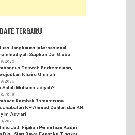
DATE TERBARU
luas Jangkauan Internasional,
ammadiyah Siapkan Dai Global
08/2026
mbangun Dakwah Berkemajuan,
wujudkan Khairu Ummah
08/2026
a Salah Muhammadiyah?
08/2026
mbaca Kembali Romantisme
sahabatan KH Ahmad Dahlan dan KH
yim Asy’ari
08/2026
hmu Jadi Pijakan Pemetaan Kader
a Dini, Siap Bawa Event ke Tingkat