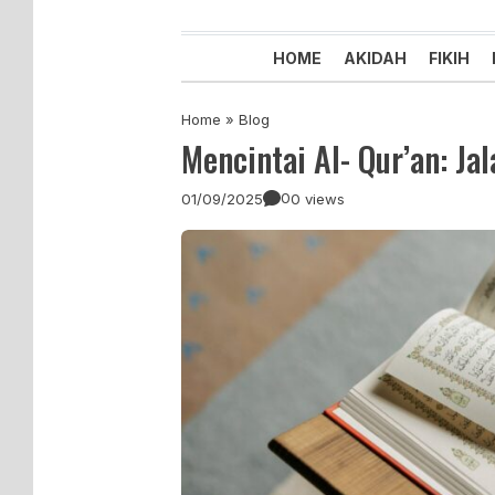
Majelis Tabligh Muhammadiyah
Syiar Dakwah Islam Berkemaju
HOME
AKIDAH
FIKIH
Home
»
Blog
Mencintai Al- Qur’an: J
0
01/09/2025
0 views