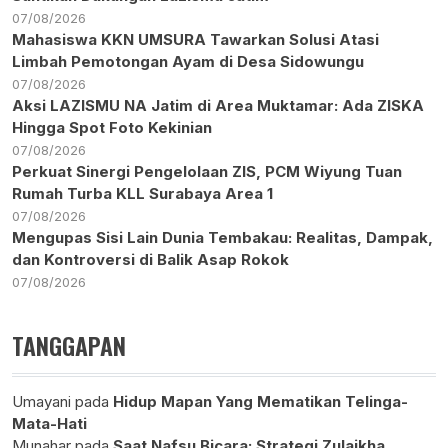
07/08/2026
Mahasiswa KKN UMSURA Tawarkan Solusi Atasi
Limbah Pemotongan Ayam di Desa Sidowungu
07/08/2026
Aksi LAZISMU NA Jatim di Area Muktamar: Ada ZISKA
Hingga Spot Foto Kekinian
07/08/2026
Perkuat Sinergi Pengelolaan ZIS, PCM Wiyung Tuan
Rumah Turba KLL Surabaya Area 1
07/08/2026
Mengupas Sisi Lain Dunia Tembakau: Realitas, Dampak,
dan Kontroversi di Balik Asap Rokok
07/08/2026
TANGGAPAN
Umayani
pada
Hidup Mapan Yang Mematikan Telinga-
Mata-Hati
Munahar
pada
Saat Nafsu Bicara: Strategi Zulaikha