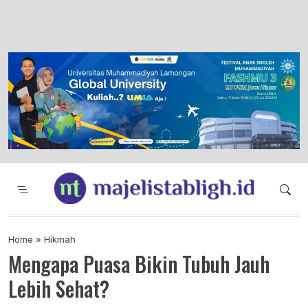
Majelis Tabligh Muhammadiyah
Syiar Dakwah Islam Berkemajuan dan
Menggembirakan
Home
»
Hikmah
Mengapa Puasa Bikin Tubuh Jauh
Lebih Sehat?