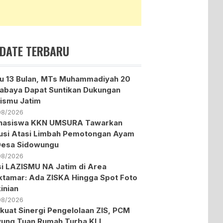
DATE TERBARU
u 13 Bulan, MTs Muhammadiyah 20
abaya Dapat Suntikan Dukungan
ismu Jatim
08/2026
hasiswa KKN UMSURA Tawarkan
usi Atasi Limbah Pemotongan Ayam
Desa Sidowungu
08/2026
i LAZISMU NA Jatim di Area
tamar: Ada ZISKA Hingga Spot Foto
inian
08/2026
kuat Sinergi Pengelolaan ZIS, PCM
ung Tuan Rumah Turba KLL