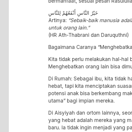
bermanfaat, sesuai pesan Rasulull
خَيْرُ النَّاسِ أَنْفَعُهُمْ لِلنَّاسِ
Artinya:
“Sebaik-baik manusia adal
untuk orang lain.”
(HR
Ath-Thabrani
dan Daruquthni)
Bagaimana Caranya “Menghebatkan
Kita tidak perlu melakukan hal-hal 
Menghebatkan orang lain bisa dimulai
Di Rumah: Sebagai ibu, kita tidak
hebat, tapi kita menciptakan sua
potensi anak bisa berkembang mak
utama” bagi impian mereka.
Di Aisyiyah dan ortom lainnya, se
yang hebat adalah mereka yang m
baru. Ia tidak ingin menjadi yang pa