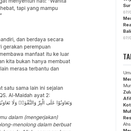
gat menyentuh hati: “Wanita
Sur
l hebat, tapi yang mampu
07/
”
Men
Rea
Bal
07/
ndiri, dan berdaya secara
ari gerakan perempuan
TA
 membawa manfaat itu ke luar
adaan kita bukan hanya membuat
lain merasa terbantu dan
Uma
Mem
Mun
satu sama lain ini sejalan
Zul
S. Al-Maidah ayat 2:
Afi
Kot
Muh
mu dalam (mengerjakan)
Res
Ahs
tolong-menolong dalam berbuat
Me