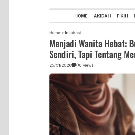
Majelis Tabligh Muhammadiyah
Syiar Dakwah Islam Berkemaju
HOME
AKIDAH
FIKIH
Home
»
Inspirasi
Menjadi Wanita Hebat: B
Sendiri, Tapi Tentang 
0
25/01/2026
0 views