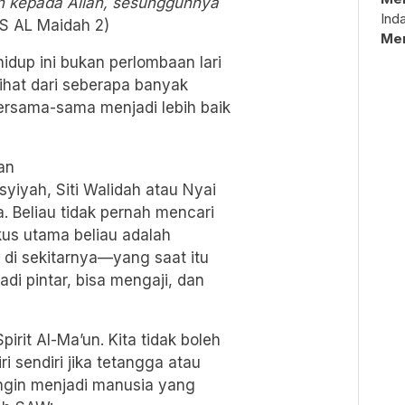
h kepada Allah, sesungguhnya
Ind
QS AL Maidah 2)
Me
idup ini bukan perlombaan lari
rlihat dari seberapa banyak
ersama-sama menjadi lebih baik
an
isyiyah, Siti Walidah atau Nyai
 Beliau tidak pernah mencari
kus utama beliau adalah
i sekitarnya—yang saat itu
i pintar, bisa mengaji, dan
irit Al-Ma’un. Kita tidak boleh
 sendiri jika tetangga atau
 ingin menjadi manusia yang