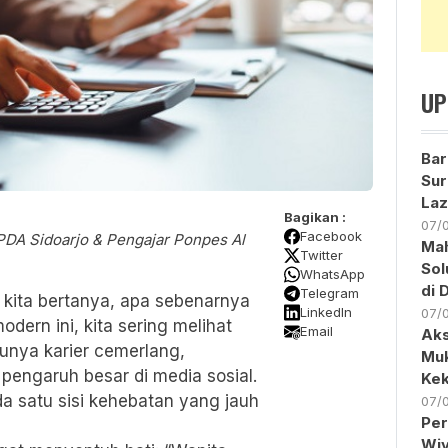
UP
Bar
Sur
Laz
Bagikan :
07/
Facebook
 PDA Sidoarjo & Pengajar Ponpes Al
Ma
Twitter
Sol
WhatsApp
di 
Telegram
 kita bertanya, apa sebenarnya
LinkedIn
07/
odern ini, kita sering melihat
Email
Aks
unya karier cemerlang,
Muk
 pengaruh besar di media sosial.
Kek
da satu sisi kehebatan yang jauh
07/
Per
Wiy