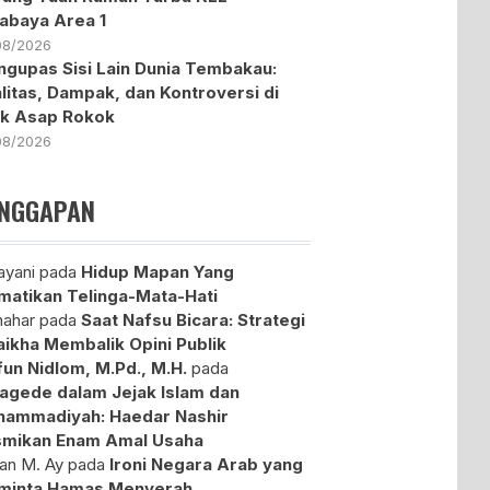
abaya Area 1
08/2026
gupas Sisi Lain Dunia Tembakau:
litas, Dampak, dan Kontroversi di
ik Asap Rokok
08/2026
NGGAPAN
yani
pada
Hidup Mapan Yang
atikan Telinga-Mata-Hati
ahar
pada
Saat Nafsu Bicara: Strategi
aikha Membalik Opini Publik
fun Nidlom, M.Pd., M.H.
pada
agede dalam Jejak Islam dan
ammadiyah: Haedar Nashir
mikan Enam Amal Usaha
an M. Ay
pada
Ironi Negara Arab yang
minta Hamas Menyerah