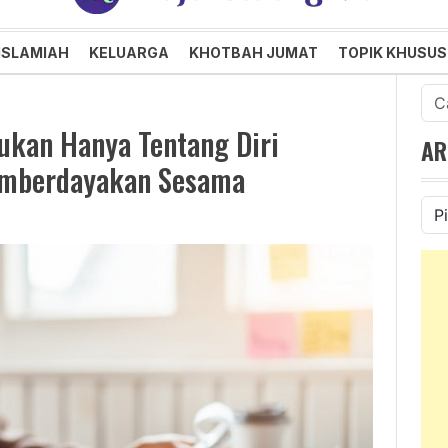
an dan Menggembirakan
ISLAMIAH
KELUARGA
KHOTBAH JUMAT
TOPIK KHUSUS
Cari
untu
ukan Hanya Tentang Diri
AR
Memberdayakan Sesama
Ars