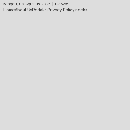
Skip
Minggu, 09 Agustus 2026 | 11:35:55
to
Home
About Us
Redaksi
Privacy Policy
Indeks
content