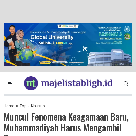
Majelis Tabligh Muhammadiyah
Syiar Dakwah Islam Berkemajuan dan
Menggembirakan
Home
»
Topik Khusus
Muncul Fenomena Keagamaan Baru,
Muhammadiyah Harus Mengambil