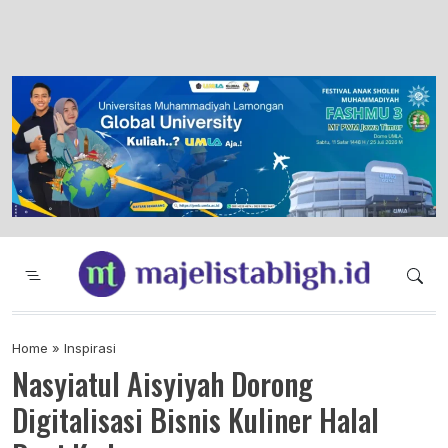
Majelis Tabligh Muhammadiyah
Syiar Dakwah Islam Berkemajuan dan
Menggembirakan
Home
»
Inspirasi
Nasyiatul Aisyiyah Dorong
Digitalisasi Bisnis Kuliner Halal