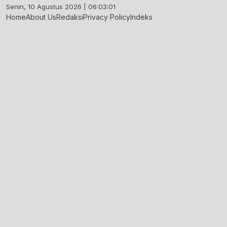
Skip
Senin, 10 Agustus 2026 | 06:03:02
to
Home
About Us
Redaksi
Privacy Policy
Indeks
content