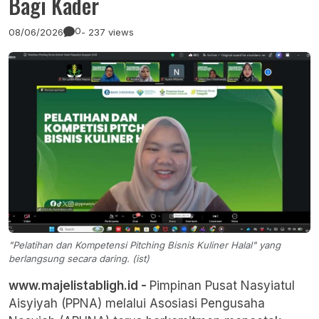
Bagi Kader
0
08/06/2026
- 237 views
"Pelatihan dan Kompetensi Pitching Bisnis Kuliner Halal" yang
berlangsung secara daring. (ist)
www.majelistabligh.id -
Pimpinan Pusat Nasyiatul
Aisyiyah (PPNA) melalui Asosiasi Pengusaha