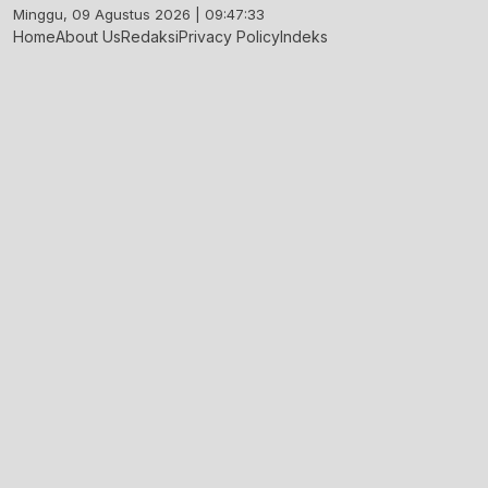
Skip
Minggu, 09 Agustus 2026 | 09:47:34
to
Home
About Us
Redaksi
Privacy Policy
Indeks
content