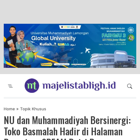
Majelis Tabligh Muhammadiyah
Syiar Dakwah Islam Berkemajuan dan
Menggembirakan
Home
»
Topik Khusus
NU dan Muhammadiyah Bersinergi:
Toko Basmalah Hadir di Halaman