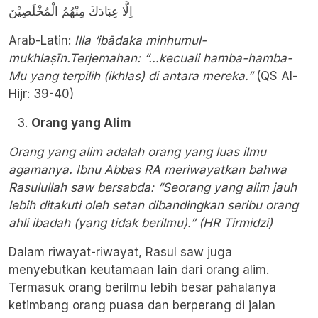
اِلَّا عِبَادَكَ مِنْهُمُ الْمُخْلَصِيْنَ
Arab-Latin:
Illa ‘ibādaka minhumul-
mukhlaṣīn.Terjemahan: “…kecuali hamba-hamba-
Mu yang terpilih (ikhlas) di antara mereka.”
(QS Al-
Hijr: 39-40)
Orang yang Alim
Orang yang alim adalah orang yang luas ilmu
agamanya. Ibnu Abbas RA meriwayatkan bahwa
Rasulullah saw bersabda: “Seorang yang alim jauh
lebih ditakuti oleh setan dibandingkan seribu orang
ahli ibadah (yang tidak berilmu).” (HR Tirmidzi)
Dalam riwayat-riwayat, Rasul saw juga
menyebutkan keutamaan lain dari orang alim.
Termasuk orang berilmu lebih besar pahalanya
ketimbang orang puasa dan berperang di jalan