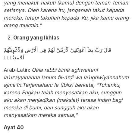
yang menakut-nakuti (kamu) dengan teman-teman
setianya. Oleh karena itu, janganlah takut kepada
mereka, tetapi takutlah kepada-Ku, jika kamu orang-
orang mukmin.”
Orang yang Ikhlas
قَالَ رَبِّ بِمَآ اَغْوَيْتَنِيْ لَاُزَيِّنَنَّ لَهُمْ فِى الْاَرْضِ وَلَاُغْوِيَنَّهُمْ
اَجْمَعِيْنَۙ
Arab-Latin:
Qāla rabbi bimā aghwaitanī
la’uzayyinanna lahum fil-arḍi wa la’ughwiyannahum
ajma’īn.Terjemahan: Ia (Iblis) berkata, “Tuhanku,
karena Engkau telah menyesatkan aku, sungguh
aku akan menjadikan (maksiat) terasa indah bagi
mereka di bumi, dan sungguh aku akan
menyesatkan mereka semua,”
Ayat 40