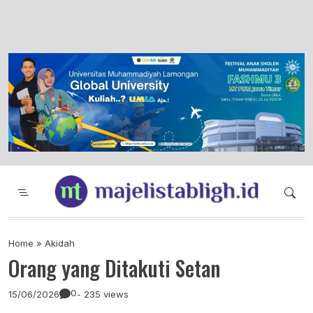
Majelis Tabligh Muhammadiyah
Syiar Dakwah Islam Berkemajuan dan
Menggembirakan
Home
»
Akidah
Orang yang Ditakuti Setan
0
15/06/2026
- 235 views