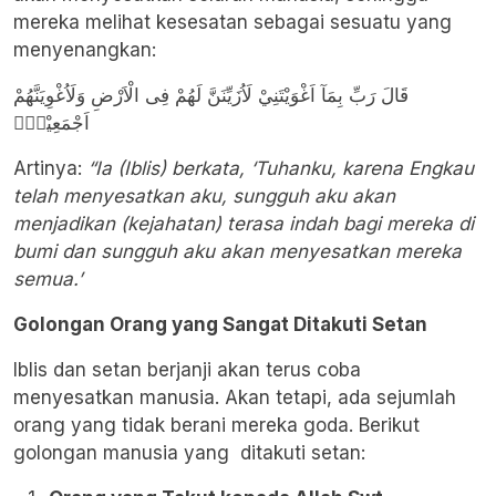
mereka melihat kesesatan sebagai sesuatu yang
menyenangkan:
قَالَ رَبِّ بِمَآ اَغْوَيْتَنِيْ لَاُزَيِّنَنَّ لَهُمْ فِى الْاَرْضِ وَلَاُغْوِيَنَّهُمْ
اَجْمَعِيْنَۙ
Artinya:
“Ia (Iblis) berkata, ‘Tuhanku, karena Engkau
telah menyesatkan aku, sungguh aku akan
menjadikan (kejahatan) terasa indah bagi mereka di
bumi dan sungguh aku akan menyesatkan mereka
semua.’
Golongan Orang yang Sangat Ditakuti Setan
Iblis dan setan berjanji akan terus coba
menyesatkan manusia. Akan tetapi, ada sejumlah
orang yang tidak berani mereka goda. Berikut
golongan manusia yang ditakuti setan: