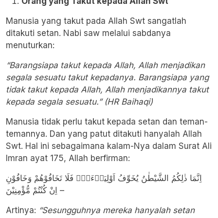
Orang yang Takut kepada Allah Swt
Manusia yang takut pada Allah Swt sangatlah
ditakuti setan. Nabi saw melalui sabdanya
menuturkan:
“Barangsiapa takut kepada Allah, Allah menjadikan
segala sesuatu takut kepadanya. Barangsiapa yang
tidak takut kepada Allah, Allah menjadikannya takut
kepada segala sesuatu.” (HR Baihaqi)
Manusia tidak perlu takut kepada setan dan teman-
temannya. Dan yang patut ditakuti hanyalah Allah
Swt. Hal ini sebagaimana kalam-Nya dalam Surat Ali
Imran ayat 175, Allah berfirman:
اِنَّمَا ذٰلِكُمُ الشَّيْطٰنُ يُخَوِّفُ اَوْلِيَاۤءَهٗۖ فَلَا تَخَافُوْهُمْ وَخَافُوْنِ
اِنْ كُنْتُمْ مُّؤْمِنِيْنَ –
Artinya:
“Sesungguhnya mereka hanyalah setan