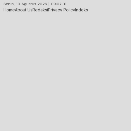
Skip
Senin, 10 Agustus 2026 | 09:07:32
to
Home
About Us
Redaksi
Privacy Policy
Indeks
content