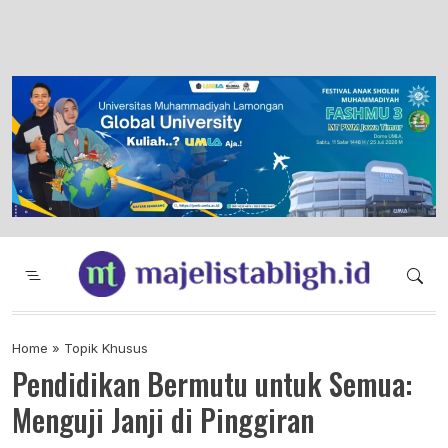
Majelis Tabligh Muhammadiyah
Syiar Dakwah Islam Berkemajuan dan
Menggembirakan
Home
»
Topik Khusus
Pendidikan Bermutu untuk Semua:
Menguji Janji di Pinggiran