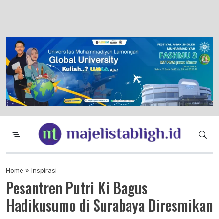
Majelis Tabligh Muhammadiyah
Syiar Dakwah Islam Berkemajuan dan
Menggembirakan
Home
»
Inspirasi
Pesantren Putri Ki Bagus
Hadikusumo di Surabaya Diresmikan