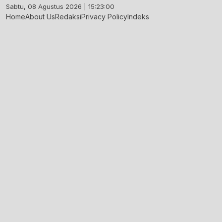
Skip
Sabtu, 08 Agustus 2026 | 15:23:01
to
Home
About Us
Redaksi
Privacy Policy
Indeks
content