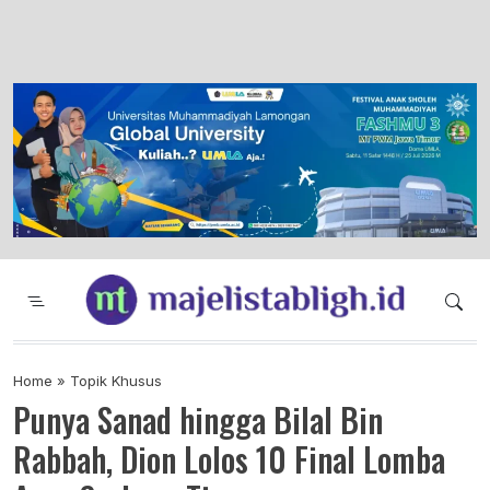
Majelis Tabligh Muhammadiyah
Syiar Dakwah Islam Berkemajuan dan
Menggembirakan
Home
»
Topik Khusus
Punya Sanad hingga Bilal Bin
Rabbah, Dion Lolos 10 Final Lomba