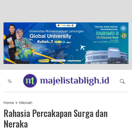
Majelis Tabligh Muhammadiyah
Syiar Dakwah Islam Berkemajuan dan
Menggembirakan
Home
»
Hikmah
Rahasia Percakapan Surga dan
Neraka