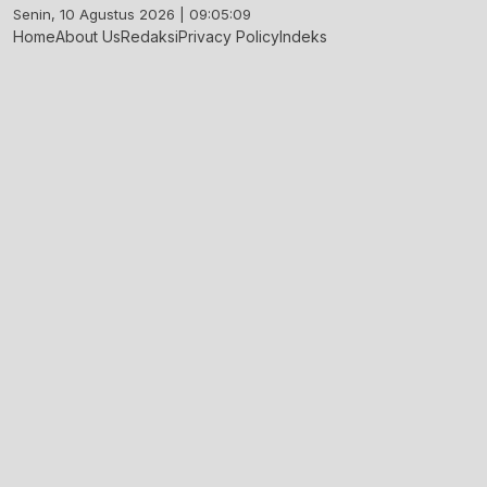
Skip
Senin, 10 Agustus 2026 | 09:05:10
to
Home
About Us
Redaksi
Privacy Policy
Indeks
content