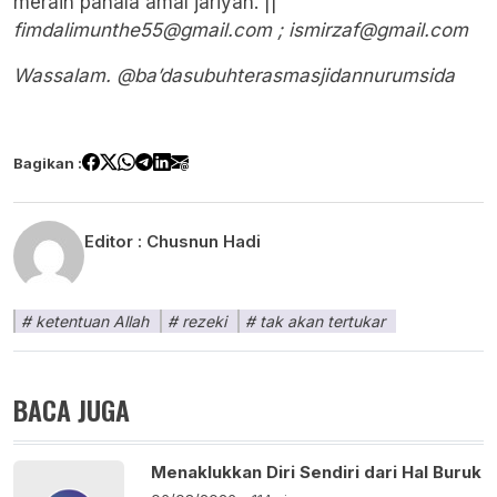
meraih pahala amal jariyah. ||
fimdalimunthe55@gmail.com
; ismirzaf@gmail.com
Wassalam. @ba’dasubuhterasmasjidannurumsida
Bagikan :
Editor :
Chusnun Hadi
ketentuan Allah
rezeki
tak akan tertukar
BACA JUGA
Menaklukkan Diri Sendiri dari Hal Buruk