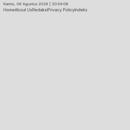
Skip
Kamis, 06 Agustus 2026 | 20:54:09
to
Home
About Us
Redaksi
Privacy Policy
Indeks
content