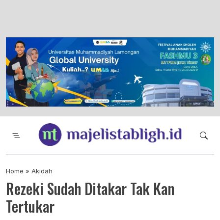
Majelis Tabligh Muhammadiyah
Syiar Dakwah Islam Berkemajuan dan
Menggembirakan
Home
»
Akidah
Rezeki Sudah Ditakar Tak Kan
Tertukar