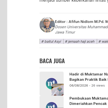
menjadi sumber keberkahan lintas 
Editor :
Afifun Nidlom M.Pd. M
Dosen Universitas Muhammadiy
Jawa Timur
baitul Asyi
jemaah haji aceh
wak
BACA JUGA
Hadir di Muktamar N
Bagikan Praktik Bai
06/08/2026
- 26 views
Pembukaan Muktamar
Dimeriahkan Pencak 