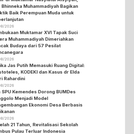
 Bhinneka Muhammadiyah Bagikan
ktik Baik Perempuan Muda untuk
erlanjutan
08/2026
bukaan Muktamar XVI Tapak Suci
era Muhammadiyah Dimeriahkan
cak Budaya dari 57 Pesilat
ncanegara
08/2026
ika Jas Putih Memasuki Ruang Digital:
stoteles, KODEKI dan Kasus dr Elda
ri Rahardini
08/2026
m SPU Kemendes Dorong BUMDes
ggolo Menjadi Model
ngembangan Ekonomi Desa Berbasis
ikanan
08/2026
elah 21 Tahun, Revitalisasi Sekolah
bus Pulau Terluar Indonesia