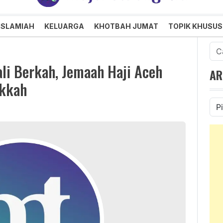
an dan Menggembirakan
ISLAMIAH
KELUARGA
KHOTBAH JUMAT
TOPIK KHUSUS
Cari
untu
li Berkah, Jemaah Haji Aceh
AR
akkah
Ars