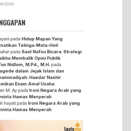
08/2026
NGGAPAN
yani
pada
Hidup Mapan Yang
atikan Telinga-Mata-Hati
ahar
pada
Saat Nafsu Bicara: Strategi
aikha Membalik Opini Publik
fun Nidlom, M.Pd., M.H.
pada
agede dalam Jejak Islam dan
ammadiyah: Haedar Nashir
mikan Enam Amal Usaha
an M. Ay
pada
Ironi Negara Arab yang
minta Hamas Menyerah
ah hayati
pada
Ironi Negara Arab yang
minta Hamas Menyerah