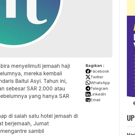
ira menyelimuti jemaah haji
Bagikan :
Facebook
belumnya, mereka kembali
Twitter
ndaris
Baitul Asyi.
Tahun ini,
WhatsApp
an sebesar SAR 2.000 atau
Telegram
LinkedIn
un sebelumnya yang hanya SAR
Email
UP
p di salah satu hotel jemaah di
lat berjemaah, Jumat
b mengantre sambil
Had