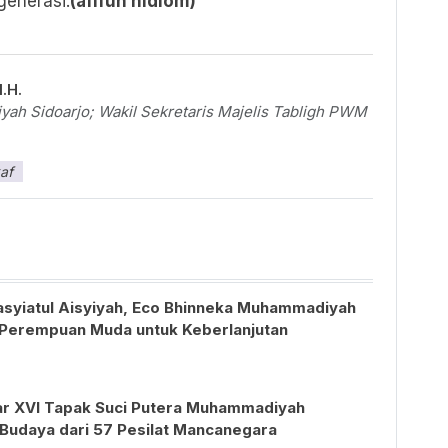
generasi.
(afifun nidlom)
.H.
ah Sidoarjo; Wakil Sekretaris Majelis Tabligh PWM
af
asyiatul Aisyiyah, Eco Bhinneka Muhammadiyah
k Perempuan Muda untuk Keberlanjutan
 XVI Tapak Suci Putera Muhammadiyah
Budaya dari 57 Pesilat Mancanegara