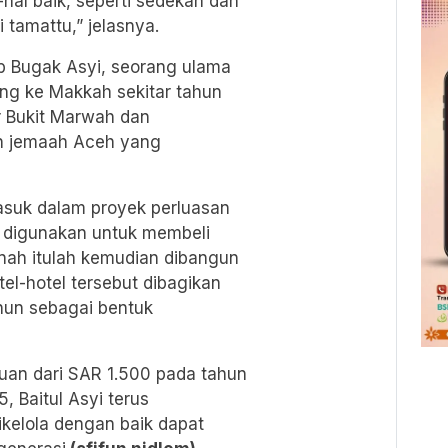
-hal baik, seperti sedekah dan
tamattu,” jelasnya.
b Bugak Asyi
, seorang ulama
ng ke Makkah sekitar tahun
r Bukit Marwah dan
n jemaah Aceh yang
suk dalam proyek perluasan
gi digunakan untuk membeli
tanah itulah kemudian dibangun
tel-hotel tersebut dibagikan
hun sebagai bentuk
an dari SAR 1.500 pada tahun
 Baitul Asyi terus
elola dengan baik dapat