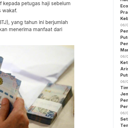
 kepada petugas haji sebelum
Eco
 wakaf.
Pra
Keb
TJ), yang tahun ini berjumlah
06/
akan menerima manfaat dari
Pem
Put
Pen
Ma
06/
Ket
Ari
Put
06/
Ti
Jen
Pe
Per
06/
Set
Tem