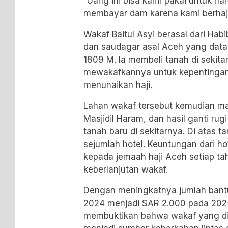
“Uang ini bisa kami pakai untuk hal
membayar dam karena kami berhaji 
Wakaf Baitul Asyi berasal dari
Habi
dan saudagar asal Aceh yang data
1809 M. Ia membeli tanah di sekita
mewakafkannya untuk kepentinga
menunaikan haji.
Lahan wakaf tersebut kemudian ma
Masjidil Haram, dan hasil ganti ru
tanah baru di sekitarnya. Di atas 
sejumlah hotel. Keuntungan dari ho
kepada jemaah haji Aceh setiap ta
keberlanjutan wakaf.
Dengan meningkatnya jumlah bantu
2024 menjadi SAR 2.000 pada 2025,
membuktikan bahwa wakaf yang dik