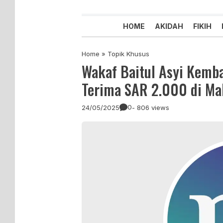
Majelis Tabligh Muhammadiyah
Syiar Dakwah Islam Berkemaju
HOME
AKIDAH
FIKIH
Home
»
Topik Khusus
Wakaf Baitul Asyi Kemba
Terima SAR 2.000 di M
0
24/05/2025
- 806 views