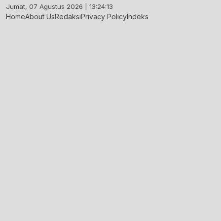
Skip
Jumat, 07 Agustus 2026 | 13:24:14
to
Home
About Us
Redaksi
Privacy Policy
Indeks
content