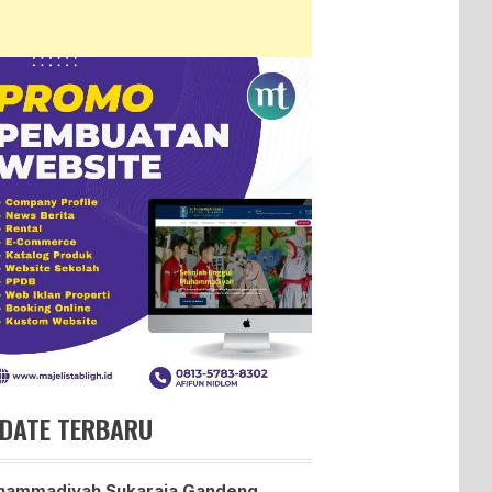
DATE TERBARU
hammadiyah Sukaraja Gandeng