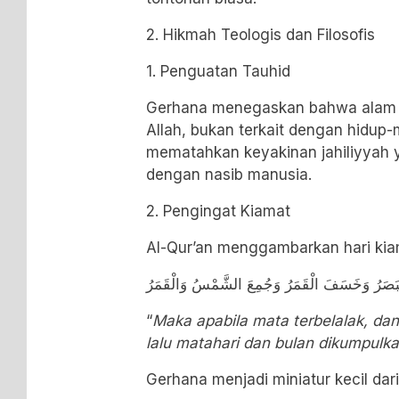
2. Hikmah Teologis dan Filosofis
1. Penguatan Tauhid
Gerhana menegaskan bahwa alam 
Allah, bukan terkait dengan hidup-m
mematahkan keyakinan jahiliyya
dengan nasib manusia.
2. Pengingat Kiamat
Al-Qur’an menggambarkan hari ki
لْبَصَرُ وَخَسَفَ الْقَمَرُ وَجُمِعَ الشَّمْسُ وَالْقَمَرُ
“
Maka apabila mata terbelalak, da
lalu matahari dan bulan dikumpulka
Gerhana menjadi miniatur kecil dari