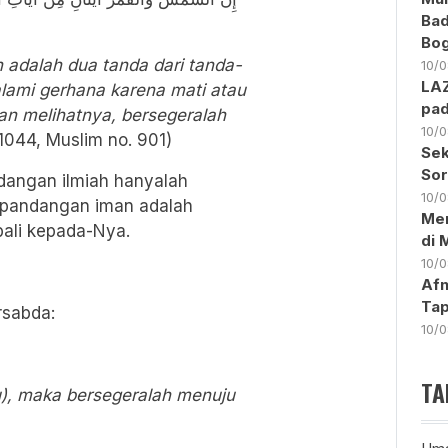
Bad
Bo
adalah dua tanda dari tanda-
10/
LAZ
lami gerhana karena mati atau
pad
ian melihatnya, bersegeralah
10/
 1044, Muslim no. 901)
Sek
Sor
dangan ilmiah hanyalah
10/
m pandangan iman adalah
Me
bali kepada-Nya.
di 
10/
Afn
Tap
sabda:
10/
TA
tu), maka bersegeralah menuju