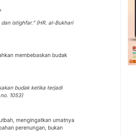
»
 dan istighfar.” (HR. al-Bukhari
ahkan membebaskan budak
an budak ketika terjadi
 no. 1053)
utbah, mengingatkan umatnya
 bahan perenungan, bukan