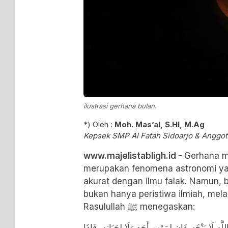
ilustrasi gerhana bulan.
*) Oleh :
Moh. Mas’al, S.HI, M.Ag
Kepsek SMP Al Fatah Sidoarjo & Anggo
www.majelistabligh.id -
Gerhana m
merupakan fenomena astronomi yan
akurat dengan ilmu falak. Namun, 
bukan hanya peristiwa ilmiah, melai
Rasulullah ﷺ menegaskan:
هِ لَا يَنْخَسِفَانِ لِمَوْتِ أَحَدٍ وَلَا لِحَيَاتِهِ، فَإِذَا