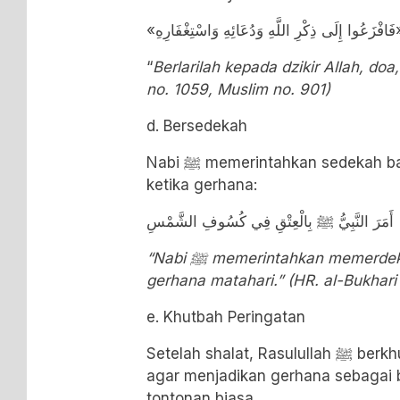
«
فَافْزَعُوا إِلَى ذِكْرِ اللَّهِ وَدُعَائِهِ وَاسْتِغْفَارِهِ
“
Berlarilah kepada dzikir Allah, doa,
no. 1059, Muslim no. 901)
d. Bersedekah
Nabi
ﷺ
memerintahkan sedekah b
ketika gerhana:
أَمَرَ النَّبِيُّ
ﷺ
بِالْعِتْقِ فِي كُسُوفِ الشَّمْسِ
“Nabi
ﷺ
memerintahkan memerdekak
gerhana matahari.” (HR. al-Bukhari
e. Khutbah Peringatan
Setelah shalat, Rasulullah
ﷺ
berkh
agar menjadikan gerhana sebagai
tontonan biasa.