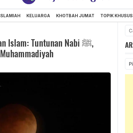
an dan Menggembirakan
ISLAMIAH
KELUARGA
KHOTBAH JUMAT
TOPIK KHUSUS
Cari
untu
 Islam: Tuntunan Nabi ﷺ,
AR
ih Muhammadiyah
Ars