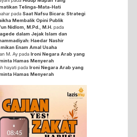
yani
pada
Hidup Mapan Yang
atikan Telinga-Mata-Hati
ahar
pada
Saat Nafsu Bicara: Strategi
aikha Membalik Opini Publik
fun Nidlom, M.Pd., M.H.
pada
agede dalam Jejak Islam dan
ammadiyah: Haedar Nashir
mikan Enam Amal Usaha
an M. Ay
pada
Ironi Negara Arab yang
minta Hamas Menyerah
ah hayati
pada
Ironi Negara Arab yang
minta Hamas Menyerah