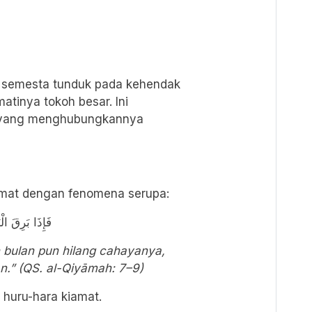
semesta tunduk pada kehendak
atinya tokoh besar. Ini
h yang menghubungkannya
amat dengan fenomena serupa:
فَإِذَا بَرِقَ ا
n bulan pun hilang cahayanya,
n.” (QS. al-Qiy
āmah: 7
–9)
 huru-hara kiamat.