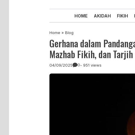
Majelis Tabligh Muhammadiyah
Syiar Dakwah Islam Berkemaju
HOME
AKIDAH
FIKIH
Home
»
Blog
Gerhana dalam Pandangan
Mazhab Fikih, dan Tarj
0
04/09/2025
- 951 views