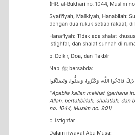
(HR. al-Bukhari no. 1044, Muslim no
Syafi‘iyah, Malikiyah, Hanabilah: 
dengan dua rukuk setiap rakaat, d
Hanafiyah: Tidak ada shalat khusu
istighfar, dan shalat sunnah di rum
b. Dzikir, Doa, dan Takbir
Nabi
ﷺ
bersabda:
مْ ذَلِكَ فَادْعُوا اللَّهَ، وَكَبِّرُوا، وَصَلُّوا، وَتَصَدَّقُوا
“
Apabila kalian melihat (gerhana i
Allah, bertakbirlah, shalatlah, dan
no. 1044, Muslim no. 901)
c. Istighfar
Dalam riwayat Abu Musa: