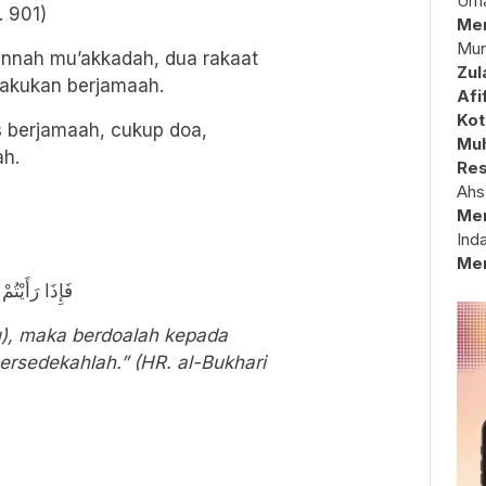
Uma
. 901)
Mem
Mun
Sunnah mu’akkadah, dua rakaat
Zul
ilakukan berjamaah.
Afi
Kot
s berjamaah, cukup doa,
Muh
ah.
Res
Ahs
Me
Ind
Me
فَإِذَا رَأَيْتُ
tu), maka berdoalah kepada
 bersedekahlah.” (HR. al-Bukhari