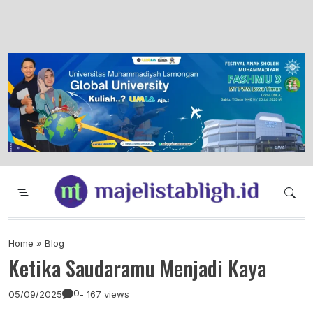
Majelis Tabligh Muhammadiyah
Syiar Dakwah Islam Berkemajuan dan
Menggembirakan
Home
»
Blog
Ketika Saudaramu Menjadi Kaya
0
05/09/2025
- 167 views