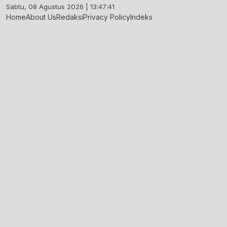
Skip
Sabtu, 08 Agustus 2026 | 13:47:42
to
Home
About Us
Redaksi
Privacy Policy
Indeks
content