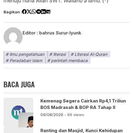
menuju ridha Allah SWT.
Wallahu a’lamu
. (*)
Bagikan :
Editor :
bahrus Surur-Iyunk
ilmu pengetahuan
literasi
Literasi Al-Quran
Peradaban Islam
perintah membaca
BACA JUGA
Kemenag Segera Cairkan Rp4,1 Triliun
BOS Madrasah & BOP RA Tahap II
09/08/2026
- 69 views
Ranting dan Masjid, Kunci Kehidupan