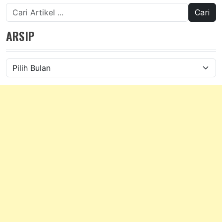
Cari
untuk:
ARSIP
Arsip