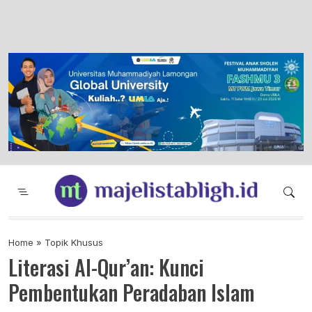
Majelis Tabligh Muhammadiyah
Syiar Dakwah Islam Berkemajuan dan
Menggembirakan
Home
»
Topik Khusus
Literasi Al-Qur’an: Kunci
Pembentukan Peradaban Islam