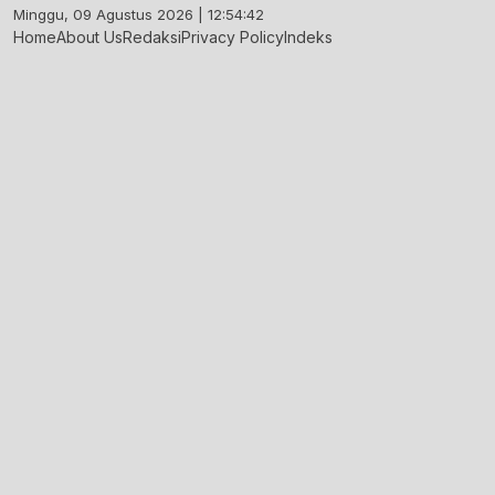
Skip
Minggu, 09 Agustus 2026 | 12:54:43
to
Home
About Us
Redaksi
Privacy Policy
Indeks
content