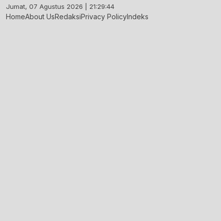
Skip
Jumat, 07 Agustus 2026 | 21:29:45
to
Home
About Us
Redaksi
Privacy Policy
Indeks
content