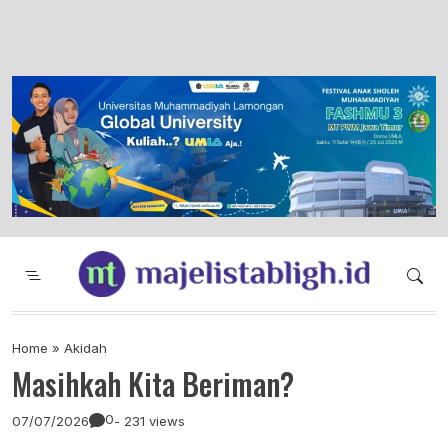
Majelis Tabligh Muhammadiyah
Syiar Dakwah Islam Berkemajuan dan
Menggembirakan
Home
»
Akidah
Masihkah Kita Beriman?
0
07/07/2026
- 231 views