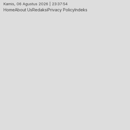
Skip
Kamis, 06 Agustus 2026 | 23:37:55
to
Home
About Us
Redaksi
Privacy Policy
Indeks
content