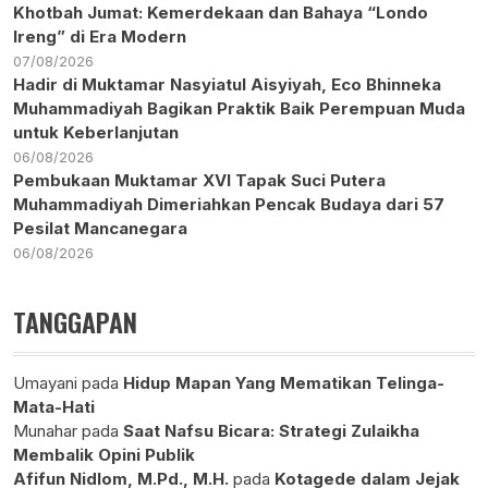
Khotbah Jumat: Kemerdekaan dan Bahaya “Londo
Ireng” di Era Modern
07/08/2026
Hadir di Muktamar Nasyiatul Aisyiyah, Eco Bhinneka
Muhammadiyah Bagikan Praktik Baik Perempuan Muda
untuk Keberlanjutan
06/08/2026
Pembukaan Muktamar XVI Tapak Suci Putera
Muhammadiyah Dimeriahkan Pencak Budaya dari 57
Pesilat Mancanegara
06/08/2026
TANGGAPAN
Umayani
pada
Hidup Mapan Yang Mematikan Telinga-
Mata-Hati
Munahar
pada
Saat Nafsu Bicara: Strategi Zulaikha
Membalik Opini Publik
Afifun Nidlom, M.Pd., M.H.
pada
Kotagede dalam Jejak