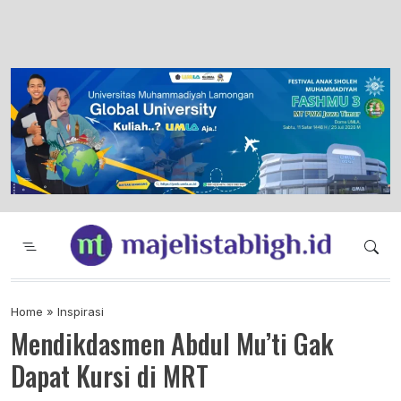
Majelis Tabligh Muhammadiyah
Syiar Dakwah Islam Berkemajuan dan
Menggembirakan
Home
»
Inspirasi
Mendikdasmen Abdul Mu’ti Gak
Dapat Kursi di MRT