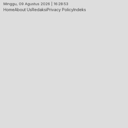
Skip
Minggu, 09 Agustus 2026 | 16:28:54
to
Home
About Us
Redaksi
Privacy Policy
Indeks
content