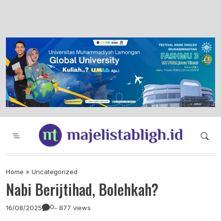
Majelis Tabligh Muhammadiyah
Syiar Dakwah Islam Berkemajuan dan
Menggembirakan
Home
»
Uncategorized
Nabi Berijtihad, Bolehkah?
0
16/08/2025
- 877 views