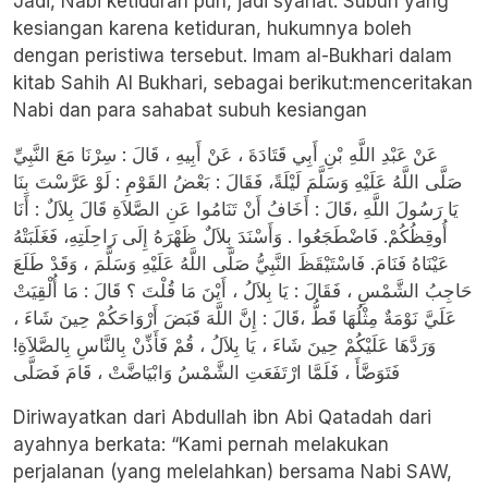
Jadi, Nabi ketiduran pun, jadi syariat. Subuh yang
kesiangan karena ketiduran, hukumnya boleh
dengan peristiwa tersebut. Imam al-Bukhari dalam
kitab Sahih Al Bukhari, sebagai berikut:menceritakan
Nabi dan para sahabat subuh kesiangan
عَنْ عَبْدِ اللَّهِ بْنِ أَبِي قَتَادَةَ ، عَنْ أَبِيهِ ، قَالَ : سِرْنَا مَعَ النَّبِيِّ
صَلَّى اللَّهُ عَلَيْهِ وَسَلَّمَ لَيْلَةً، فَقَالَ : بَعْضُ القَوْمِ : لَوْ عَرَّسْتَ بِنَا
يَا رَسُولَ اللَّهِ ،قَالَ : أَخَافُ أَنْ تَنَامُوا عَنِ الصَّلاَةِ قَالَ بِلاَلٌ : أَنَا
أُوقِظُكُمْ. فَاضْطَجَعُوا . وَأَسْنَدَ بِلاَلٌ ظَهْرَهُ إِلَى رَاحِلَتِهِ، فَغَلَبَتْهُ
عَيْنَاهُ فَنَامَ. فَاسْتَيْقَظَ النَّبِيُّ صَلَّى اللَّهُ عَلَيْهِ وَسَلَّمَ ، وَقَدْ طَلَعَ
حَاجِبُ الشَّمْسِ ، فَقَالَ : يَا بِلاَلُ ، أَيْنَ مَا قُلْتَ ؟ قَالَ : مَا أُلْقِيَتْ
عَلَيَّ نَوْمَةٌ مِثْلُهَا قَطُّ ،قَالَ : إِنَّ اللَّهَ قَبَضَ أَرْوَاحَكُمْ حِينَ شَاءَ ،
وَرَدَّهَا عَلَيْكُمْ حِينَ شَاءَ ، يَا بِلاَلُ ، قُمْ فَأَذِّنْ بِالنَّاسِ بِالصَّلاَةِ!
فَتَوَضَّأَ ، فَلَمَّا ارْتَفَعَتِ الشَّمْسُ وَابْيَاضَّتْ ، قَامَ فَصَلَّى
Diriwayatkan dari Abdullah ibn Abi Qatadah dari
ayahnya berkata: “Kami pernah melakukan
perjalanan (yang melelahkan) bersama Nabi SAW,