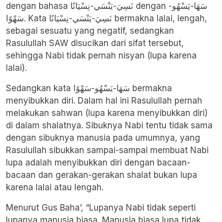
dengan bahasa نَسِيَ-يَنْسَي-نِسْيَانًا dengan سَهَا-يَسْهُو-
سَهْوًا. Kata نَسِيَ-يَنْسَي-نِسْيَانًا bermakna lalai, lengah,
sebagai sesuatu yang negatif, sedangkan
Rasulullah SAW disucikan dari sifat tersebut,
sehingga Nabi tidak pernah nisyan (lupa karena
lalai).
Sedangkan kata سَهَا-يَسْهُو-سَهْوًا bermakna
menyibukkan diri. Dalam hal ini Rasulullah pernah
melakukan sahwan (lupa karena menyibukkan diri)
di dalam shalatnya. Sibuknya Nabi tentu tidak sama
dengan sibuknya manusia pada umumnya, yang
Rasulullah sibukkan sampai-sampai membuat Nabi
lupa adalah menyibukkan diri dengan bacaan-
bacaan dan gerakan-gerakan shalat bukan lupa
karena lalai atau lengah.
Menurut Gus Baha’, “Lupanya Nabi tidak seperti
lupanya manusia biasa. Manusia biasa lupa tidak