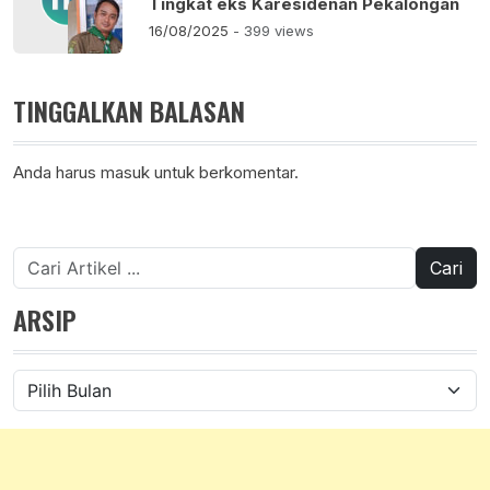
Tingkat eks Karesidenan Pekalongan
16/08/2025
- 399 views
TINGGALKAN BALASAN
Anda harus
masuk
untuk berkomentar.
Cari
untuk:
ARSIP
Arsip