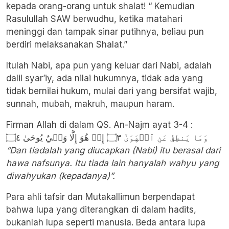
kepada orang-orang untuk shalat! “ Kemudian
Rasulullah SAW berwudhu, ketika matahari
meninggi dan tampak sinar putihnya, beliau pun
berdiri melaksanakan Shalat.”
Itulah Nabi, apa pun yang keluar dari Nabi, adalah
dalil syar’iy, ada nilai hukumnya, tidak ada yang
tidak bernilai hukum, mulai dari yang bersifat wajib,
sunnah, mubah, makruh, maupun haram.
Firman Allah di dalam QS. An-Najm ayat 3-4 :
وَمَا يَنطِقُ عَنِ ٱلۡهَوَىٰٓ ۝٣ إِنۡ هُوَ إِلَّا وَحۡيٌ يُوحَىٰ ۝٤
“Dan tiadalah yang diucapkan (Nabi) itu berasal dari
hawa nafsunya. Itu tiada lain hanyalah wahyu yang
diwahyukan (kepadanya)”.
Para ahli tafsir dan Mutakallimun berpendapat
bahwa lupa yang diterangkan di dalam hadits,
bukanlah lupa seperti manusia. Beda antara lupa