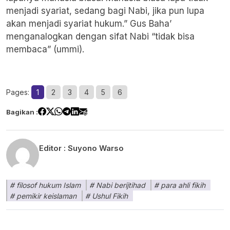
menjadi syariat, sedang bagi Nabi, jika pun lupa
akan menjadi syariat hukum.” Gus Baha’
menganalogkan dengan sifat Nabi “tidak bisa
membaca” (ummi).
Pages:
1
2
3
4
5
6
Bagikan :
Editor :
Suyono Warso
filosof hukum Islam
Nabi berijtihad
para ahli fikih
pemikir keislaman
Ushul Fikih