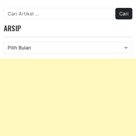
Cari
untuk:
ARSIP
Arsip