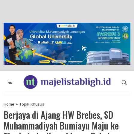
Majelis Tabligh Muhammadiyah
Syiar Dakwah Islam Berkemajuan dan
Menggembirakan
Home
»
Topik Khusus
Berjaya di Ajang HW Brebes, SD
Muhammadiyah Bumiayu Maju ke