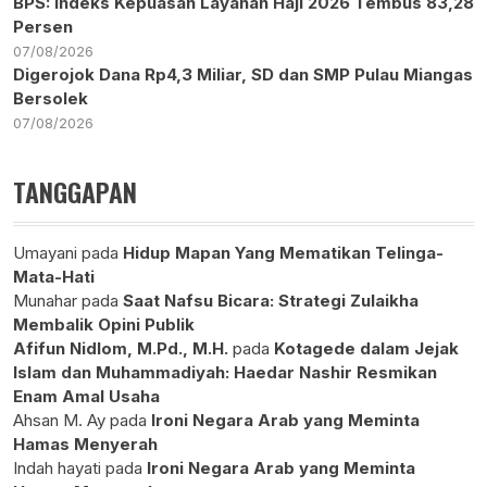
BPS: Indeks Kepuasan Layanan Haji 2026 Tembus 83,28
Persen
07/08/2026
Digerojok Dana Rp4,3 Miliar, SD dan SMP Pulau Miangas
Bersolek
07/08/2026
TANGGAPAN
Umayani
pada
Hidup Mapan Yang Mematikan Telinga-
Mata-Hati
Munahar
pada
Saat Nafsu Bicara: Strategi Zulaikha
Membalik Opini Publik
Afifun Nidlom, M.Pd., M.H.
pada
Kotagede dalam Jejak
Islam dan Muhammadiyah: Haedar Nashir Resmikan
Enam Amal Usaha
Ahsan M. Ay
pada
Ironi Negara Arab yang Meminta
Hamas Menyerah
Indah hayati
pada
Ironi Negara Arab yang Meminta