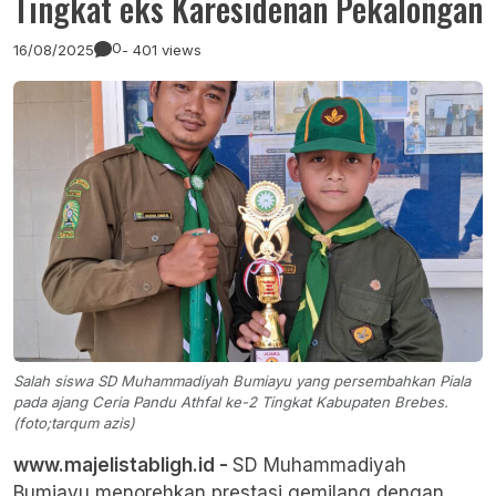
Tingkat eks Karesidenan Pekalongan
0
16/08/2025
- 401 views
Salah siswa SD Muhammadiyah Bumiayu yang persembahkan Piala
pada ajang Ceria Pandu Athfal ke-2 Tingkat Kabupaten Brebes.
(foto;tarqum azis)
www.majelistabligh.id -
SD Muhammadiyah
Bumiayu menorehkan prestasi gemilang dengan