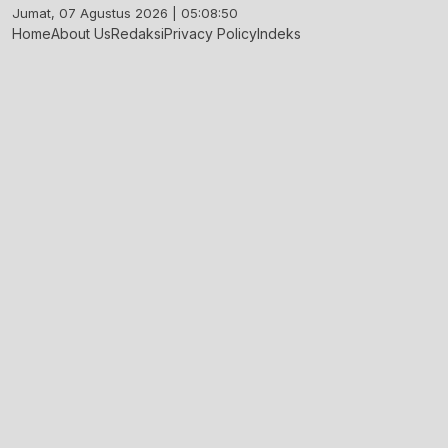
Skip
Jumat, 07 Agustus 2026 | 05:08:51
to
Home
About Us
Redaksi
Privacy Policy
Indeks
content