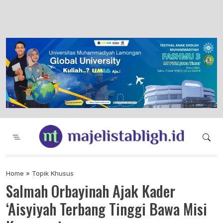
Majelis Tabligh Muhammadiyah
Syiar Dakwah Islam Berkemajuan dan
Menggembirakan
Home
»
Topik Khusus
Salmah Orbayinah Ajak Kader
‘Aisyiyah Terbang Tinggi Bawa Misi