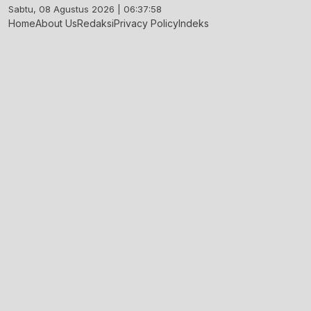
Skip
Sabtu, 08 Agustus 2026 | 06:37:59
to
Home
About Us
Redaksi
Privacy Policy
Indeks
content