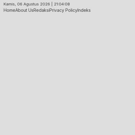
Skip
Kamis, 06 Agustus 2026 | 21:04:09
to
Home
About Us
Redaksi
Privacy Policy
Indeks
content