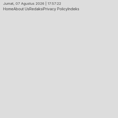
Skip
Jumat, 07 Agustus 2026 | 17:57:23
to
Home
About Us
Redaksi
Privacy Policy
Indeks
content