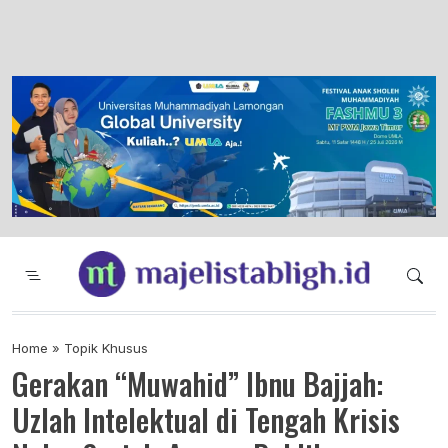
Majelis Tabligh Muhammadiyah
Syiar Dakwah Islam Berkemajuan dan
Menggembirakan
Home
»
Topik Khusus
Gerakan “Muwahid” Ibnu Bajjah:
Uzlah Intelektual di Tengah Krisis