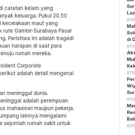
Sur
di catatan kelam yang
Laz
nyak keluarga. Pukul 20.50
07/
adi kecelakaan maut yang
Ma
 rute Gambir-Surabaya Pasar
Sol
g. Peristiwa ini adalah tragedi
di 
uan harapan di saat para
07/
Aks
menuju rumah mereka.
Muk
esident Corporate
Kek
erikut adalah detail mengenai
07/
Per
Wiy
Sur
kan meninggal dunia.
07/
meninggal adalah perempuan
Men
atus mahasiswi maupun pekerja.
Rea
numpang lainnya mengalami
Bal
ke sejumlah rumah sakit untuk
07/