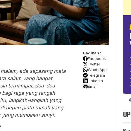
Bagikan :
Facebook
Twitter
WhatsApp
 malam, ada sepasang mata
Telegram
ara salam yang hangat
LinkedIn
sih terhampar, doa-doa
Email
 bagi raga yang tengah
itu, langkah-langkah yang
 di depan pintu rumah yang
UP
ilu yang membelah sunyi.
*
Bar