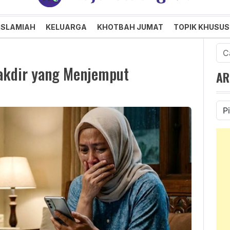
an dan Menggembirakan
ISLAMIAH
KELUARGA
KHOTBAH JUMAT
TOPIK KHUSUS
Cari
untu
Takdir yang Menjemput
AR
Ars