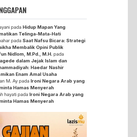
NGGAPAN
yani
pada
Hidup Mapan Yang
atikan Telinga-Mata-Hati
ahar
pada
Saat Nafsu Bicara: Strategi
aikha Membalik Opini Publik
fun Nidlom, M.Pd., M.H.
pada
agede dalam Jejak Islam dan
ammadiyah: Haedar Nashir
mikan Enam Amal Usaha
an M. Ay
pada
Ironi Negara Arab yang
minta Hamas Menyerah
ah hayati
pada
Ironi Negara Arab yang
minta Hamas Menyerah