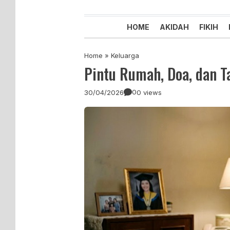
Majelis Tabligh Muhammadiyah
Syiar Dakwah Islam Berkemaju
HOME
AKIDAH
FIKIH
Home
»
Keluarga
Pintu Rumah, Doa, dan 
0
30/04/2026
0 views