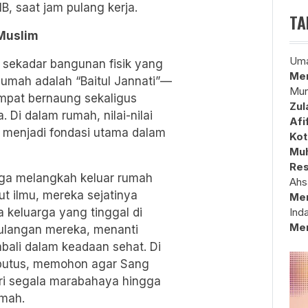
IB, saat jam pulang kerja.
TA
 Muslim
Uma
 sekadar bangunan fisik yang
Mem
 Rumah adalah “Baitul Jannati”—
Mun
mpat bernaung sekaligus
Zul
. Di dalam rumah, nilai-nilai
Afi
g menjadi fondasi utama dalam
Kot
Muh
Res
rga melangkah keluar rumah
Ahs
t ilmu, mereka sejatinya
Me
 keluarga yang tinggal di
Ind
Me
ulangan mereka, menanti
bali dalam keadaan sehat. Di
a putus, memohon agar Sang
ri segala marabahaya hingga
umah.