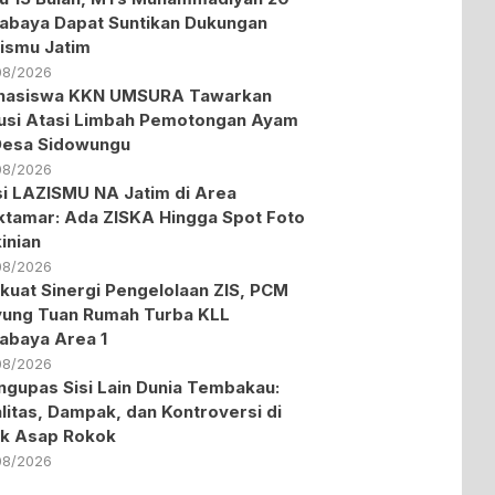
abaya Dapat Suntikan Dukungan
ismu Jatim
08/2026
hasiswa KKN UMSURA Tawarkan
usi Atasi Limbah Pemotongan Ayam
Desa Sidowungu
08/2026
i LAZISMU NA Jatim di Area
tamar: Ada ZISKA Hingga Spot Foto
inian
08/2026
kuat Sinergi Pengelolaan ZIS, PCM
ung Tuan Rumah Turba KLL
abaya Area 1
08/2026
gupas Sisi Lain Dunia Tembakau:
litas, Dampak, dan Kontroversi di
ik Asap Rokok
08/2026