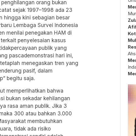
Uma
 penghilangan orang bukan
Mem
tat sejak 1997–1998 ada 23
Mun
an hingga kini sebagian besar
Zul
rbaru Lembaga Survei Indonesia
Afi
n menilai penegakan HAM di
Kot
terkait penyelesaian kasus
Muh
Res
tidakpercayaan publik yang
Ahs
ang pascademonstrasi hari ini,
Me
, tetaplah menegaskan tren yang
Ind
enderung pasif, dalam
Me
” begitu saja.
ebut memperlihatkan bahwa
si bukan sekadar kehilangan
gnya rasa aman publik. Jika 3
, maka 300 atau bahkan 3.000
. Masyarakat membutuhkan
ara, tidak ada risiko