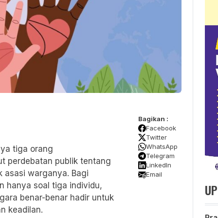
Bagikan :
Facebook
Twitter
WhatsApp
nya tiga orang
Telegram
t perdebatan publik tentang
LinkedIn
k asasi warganya. Bagi
Email
n hanya soal tiga individu,
UP
gara benar-benar hadir untuk
n keadilan.
Pra