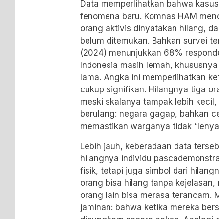
Data memperlihatkan bahwa kasus
fenomena baru. Komnas HAM menca
orang aktivis dinyatakan hilang, d
belum ditemukan. Bahkan survei te
(2024) menunjukkan 68% responde
Indonesia masih lemah, khususnya 
lama. Angka ini memperlihatkan ke
cukup signifikan. Hilangnya tiga or
meski skalanya tampak lebih kecil
berulang: negara gagap, bahkan c
memastikan warganya tidak “lenyap
Lebih jauh, keberadaan data ters
hilangnya individu pascademonstra
fisik, tetapi juga simbol dari hilan
orang bisa hilang tanpa kejelasan
orang lain bisa merasa terancam
jaminan: bahwa ketika mereka bersu