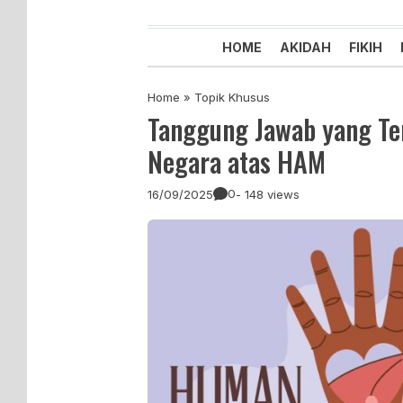
Majelis Tabligh Muhammadiyah
Syiar Dakwah Islam Berkemaju
HOME
AKIDAH
FIKIH
Home
»
Topik Khusus
Tanggung Jawab yang Te
Negara atas HAM
0
16/09/2025
- 148 views