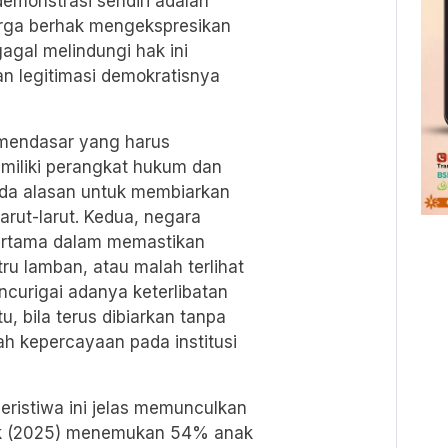
emonstrasi sendiri adalah
arga berhak mengekspresikan
gal melindungi hak ini
 legitimasi demokratisnya
l mendasar yang harus
miliki perangkat hukum dan
ada alasan untuk membiarkan
arut-larut. Kedua, negara
pertama dalam memastikan
ru lamban, atau malah terlihat
encurigai adanya keterlibatan
, bila terus dibiarkan tanpa
ah kepercayaan pada institusi
peristiwa ini jelas memunculkan
litik (2025) menemukan 54% anak