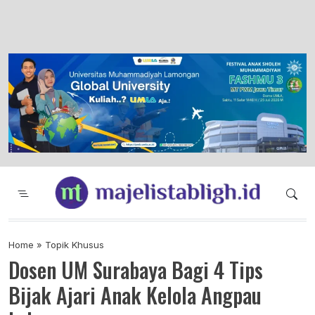
Majelis Tabligh Muhammadiyah
Syiar Dakwah Islam Berkemajuan dan
Menggembirakan
Home
»
Topik Khusus
Dosen UM Surabaya Bagi 4 Tips
Bijak Ajari Anak Kelola Angpau