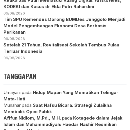
Ketika Jas Putih Memasuki Ruang Digital: Aristoteles,
KODEKI dan Kasus dr Elda Putri Rahardini
06/08/2026
Tim SPU Kemendes Dorong BUMDes Jenggolo Menjadi
Model Pengembangan Ekonomi Desa Berbasis
Perikanan
06/08/2026
Setelah 21 Tahun, Revitalisasi Sekolah Tembus Pulau
Terluar Indonesia
06/08/2026
TANGGAPAN
Umayani
pada
Hidup Mapan Yang Mematikan Telinga-
Mata-Hati
Munahar
pada
Saat Nafsu Bicara: Strategi Zulaikha
Membalik Opini Publik
Afifun Nidlom, M.Pd., M.H.
pada
Kotagede dalam Jejak
Islam dan Muhammadiyah: Haedar Nashir Resmikan