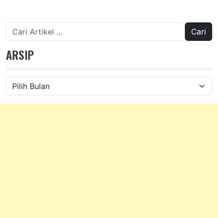
Cari
untuk:
ARSIP
Arsip