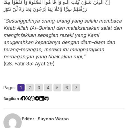
اِنَّ الَّذِيْنَ يَتْلُوْنَ كِتٰبَ اللّٰهِ وَاَ قَا مُوا الصَّلٰوةَ وَاَ نْفَقُوْا مِمَّا
رَزَقْنٰهُمْ سِرًّا وَّعَلَا نِيَةً يَّرْجُوْنَ تِجَا رَةً لَّنْ تَبُوْرَ
“
Sesungguhnya orang-orang yang selalu membaca
Kitab Allah (Al-Qur’an) dan melaksanakan salat dan
menginfakkan sebagian rezeki yang Kami
anugerahkan kepadanya dengan diam-diam dan
terang-terangan, mereka itu mengharapkan
perdagangan yang tidak akan rugi,”
(QS. Fatir 35: Ayat 29)
Pages:
1
2
3
4
5
6
7
Bagikan :
Editor :
Suyono Warso