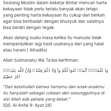
Seorang Muslim dalam bekerja ikhtiar mencari harta
kekayaan tidak perlu terlalu banyak akan tetapi
yang penting harta kekayaan itu cukup dan berkah
agar bisa beribadah dengan khusyuk dan salatnya
bisa berdiri dengan tegak.
Akan datang suatu masa ketika itu manusia tidak
memperdulikan lagi hasil usahanya dari yang halal
atau haram.( Alhadits)
Allah Subhanahu Wa Ta’ala berfirman:
وَا عْلَمُوْۤا اَنَّمَاۤ اَمْوَا لُكُمْ وَاَ وْلَا دُكُمْ فِتْنَةٌ ۙ وَّاَنَّ اللّٰهَ عِنْدَهٗۤ
اَجْرٌ عَظِيْمٌ
“
Dan ketahuilah bahwa hartamu dan anak-anakmu
itu hanyalah sebagai cobaan dan sesungguhnya di
sisi Allah ada pahala yang besar.”
(QS. Al-Anfal 8: Ayat 28)