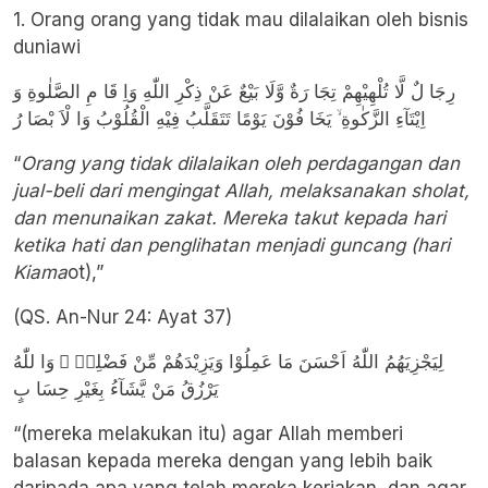
1. Orang orang yang tidak mau dilalaikan oleh bisnis
duniawi
رِجَا لٌ لَّا تُلْهِيْهِمْ تِجَا رَةٌ وَّلَا بَيْعٌ عَنْ ذِكْرِ اللّٰهِ وَاِ قَا مِ الصَّلٰوةِ وَ
اِيْتَآءِ الزَّكٰوةِ ۙ يَخَا فُوْنَ يَوْمًا تَتَقَلَّبُ فِيْهِ الْقُلُوْبُ وَا لْاَ بْصَا رُ
“
Orang yang tidak dilalaikan oleh perdagangan dan
jual-beli dari mengingat Allah, melaksanakan sholat,
dan menunaikan zakat. Mereka takut kepada hari
ketika hati dan penglihatan menjadi guncang (hari
Kiama
ot),”
(QS. An-Nur 24: Ayat 37)
لِيَجْزِيَهُمُ اللّٰهُ اَحْسَنَ مَا عَمِلُوْا وَيَزِيْدَهُمْ مِّنْ فَضْلِهٖ ۗ وَا للّٰهُ
يَرْزُقُ مَنْ يَّشَآءُ بِغَيْرِ حِسَا بٍ
“(mereka melakukan itu) agar Allah memberi
balasan kepada mereka dengan yang lebih baik