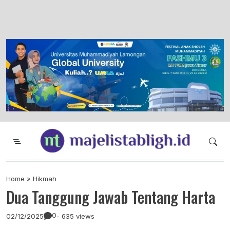
Majelis Tabligh Muhammadiyah
Syiar Dakwah Islam Berkemajuan dan
Menggembirakan
Home
»
Hikmah
Dua Tanggung Jawab Tentang Harta
0
02/12/2025
- 635 views