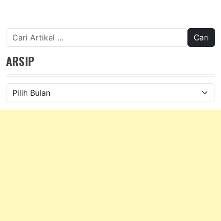
Cari
untuk:
ARSIP
Arsip