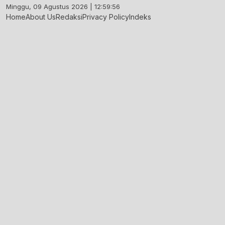
Skip
Minggu, 09 Agustus 2026 | 12:59:57
to
Home
About Us
Redaksi
Privacy Policy
Indeks
content