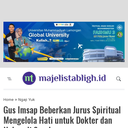
Majelis Tabligh Muhammadiyah
Syiar Dakwah Islam Berkemajuan dan
Menggembirakan
Home
»
Ngaji Yuk
Gus Imsap Beberkan Jurus Spiritual
Mengelola Hati untuk Dokter dan