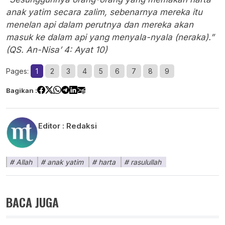
anak yatim secara zalim, sebenarnya mereka itu
menelan api dalam perutnya dan mereka akan
masuk ke dalam api yang menyala-nyala (neraka).”
(QS. An-Nisa’ 4: Ayat 10)
Pages:
1
2
3
4
5
6
7
8
9
Bagikan :
Editor :
Redaksi
Allah
anak yatim
harta
rasulullah
BACA JUGA