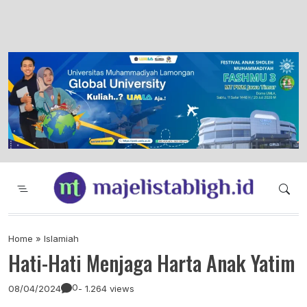
Majelis Tabligh Muhammadiyah
Syiar Dakwah Islam Berkemajuan dan
Menggembirakan
Home
»
Islamiah
Hati-Hati Menjaga Harta Anak Yatim
0
08/04/2024
- 1.264 views