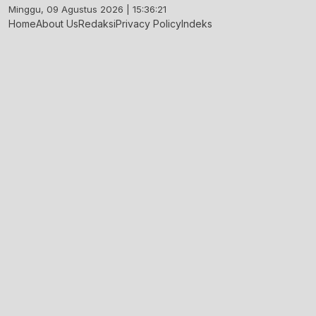
Skip
Minggu, 09 Agustus 2026 | 15:36:22
to
Home
About Us
Redaksi
Privacy Policy
Indeks
content