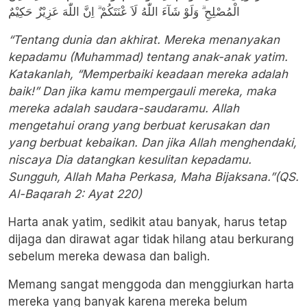
الْمُصْلِحِ ۗ وَلَوْ شَآءَ اللّٰهُ لَاَ عْنَتَكُمْ ۗ اِنَّ اللّٰهَ عَزِيْزٌ حَكِيْمٌ
“Tentang dunia dan akhirat. Mereka menanyakan
kepadamu (Muhammad) tentang anak-anak yatim.
Katakanlah, “Memperbaiki keadaan mereka adalah
baik!” Dan jika kamu mempergauli mereka, maka
mereka adalah saudara-saudaramu. Allah
mengetahui orang yang berbuat kerusakan dan
yang berbuat kebaikan. Dan jika Allah menghendaki,
niscaya Dia datangkan kesulitan kepadamu.
Sungguh, Allah Maha Perkasa, Maha Bijaksana.”(QS.
Al-Baqarah 2: Ayat 220)
Harta anak yatim, sedikit atau banyak, harus tetap
dijaga dan dirawat agar tidak hilang atau berkurang
sebelum mereka dewasa dan baligh.
Memang sangat menggoda dan menggiurkan harta
mereka yang banyak karena mereka belum