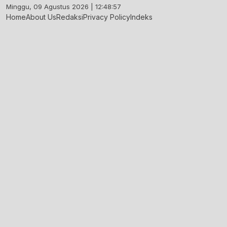
Skip
Minggu, 09 Agustus 2026 | 12:48:58
to
Home
About Us
Redaksi
Privacy Policy
Indeks
content