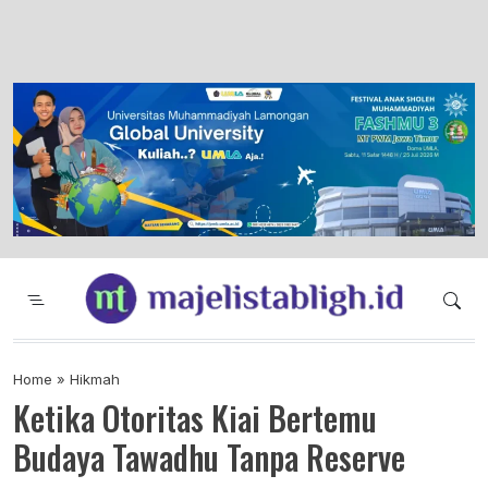
Majelis Tabligh Muhammadiyah
Syiar Dakwah Islam Berkemajuan dan
Menggembirakan
Home
»
Hikmah
Ketika Otoritas Kiai Bertemu
Budaya Tawadhu Tanpa Reserve