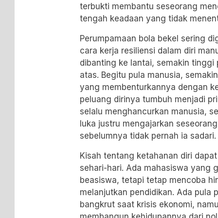
terbukti membantu seseorang men
tengah keadaan yang tidak menent
Perumpamaan bola bekel sering d
cara kerja resiliensi dalam diri man
dibanting ke lantai, semakin tinggi
atas. Begitu pula manusia, semak
yang membenturkannya dengan ken
peluang dirinya tumbuh menjadi pr
selalu menghancurkan manusia, s
luka justru mengajarkan seseoran
sebelumnya tidak pernah ia sadari.
Kisah tentang ketahanan diri dapa
sehari-hari. Ada mahasiswa yang ga
beasiswa, tetapi tetap mencoba hi
melanjutkan pendidikan. Ada pula
bangkrut saat krisis ekonomi, nam
membangun kehidupannya dari nol