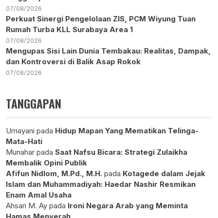
07/08/2026
Perkuat Sinergi Pengelolaan ZIS, PCM Wiyung Tuan
Rumah Turba KLL Surabaya Area 1
07/08/2026
Mengupas Sisi Lain Dunia Tembakau: Realitas, Dampak,
dan Kontroversi di Balik Asap Rokok
07/08/2026
TANGGAPAN
Umayani
pada
Hidup Mapan Yang Mematikan Telinga-
Mata-Hati
Munahar
pada
Saat Nafsu Bicara: Strategi Zulaikha
Membalik Opini Publik
Afifun Nidlom, M.Pd., M.H.
pada
Kotagede dalam Jejak
Islam dan Muhammadiyah: Haedar Nashir Resmikan
Enam Amal Usaha
Ahsan M. Ay
pada
Ironi Negara Arab yang Meminta
Hamas Menyerah