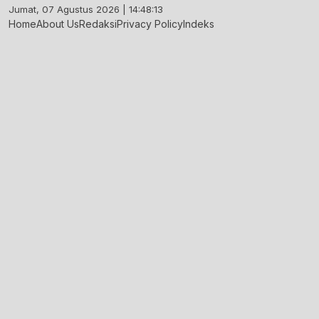
Skip
Jumat, 07 Agustus 2026 | 14:48:14
to
Home
About Us
Redaksi
Privacy Policy
Indeks
content