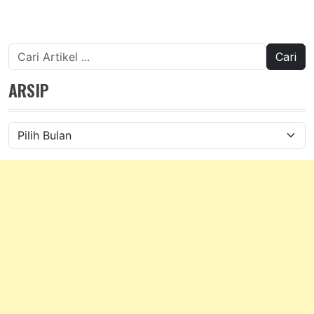
Cari
untuk:
ARSIP
Arsip