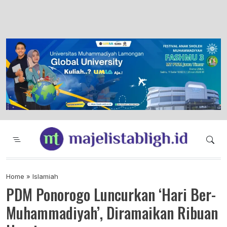
Majelis Tabligh Muhammadiyah
Syiar Dakwah Islam Berkemajuan dan
Menggembirakan
Home
»
Islamiah
PDM Ponorogo Luncurkan ‘Hari Ber-
Muhammadiyah’, Diramaikan Ribuan